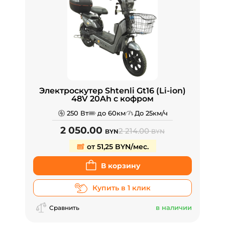
Электроскутер Shtenli Gt16 (Li-ion)
48V 20Ah с кофром
250 Вт
до 60км
До 25км/ч
2 050.00
2 214.00
BYN
BYN
от 51,25 BYN/мес.
В корзину
Купить в 1 клик
в наличии
Сравнить