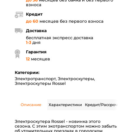
до 36
месяцев без банка и без первого
взноса
Кредит
до 60
месяцев без первого взноса
Доставка
бесплатная экспресс доставка
1-3
дня
Гарантия
12
месяцев
Категории:
Электротранспорт
,
Электроскутеры
,
Электроскутеры Rossel
Описание
Характеристики
Кредит/Рассрочка
Дос
Электроскутера Rossel - новинка этого
сезона. С этим экотранспортом можно забыть
об утомительных поездках в городском