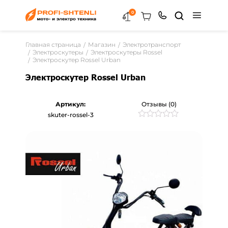
0
Главная страница
Магазин
Электротранспорт
Электроскутеры
Электроскутеры Rossel
Электроскутер Rossel Urban
Электроскутер Rossel Urban
Артикул:
Отзывы (0)
skuter-rossel-3
Рейтинг
0
0
из
5
на
основе
опроса
пользователей