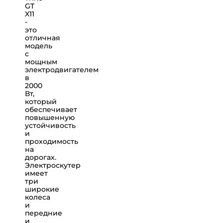
GT
X11
-
это
отличная
модель
с
мощным
электродвигателем
в
2000
Вт,
который
обеспечивает
повышенную
устойчивость
и
проходимость
на
дорогах.
Электроскутер
имеет
три
широкие
колеса
и
передние
и