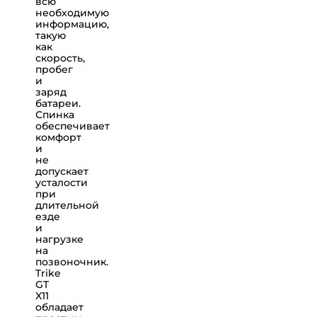
всю
необходимую
информацию,
такую
как
скорость,
пробег
и
заряд
батареи.
Спинка
обеспечивает
комфорт
и
не
допускает
усталости
при
длительной
езде
и
нагрузке
на
позвоночник.
Trike
GT
X11
обладает