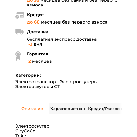
до 36
месяцев без банка и без первого
взноса
Кредит
до 60
месяцев без первого взноса
Доставка
бесплатная экспресс доставка
1-3
дня
Гарантия
12
месяцев
Категории:
Электротранспорт
,
Электроскутеры
,
Электроскутеры GT
Описание
Характеристики
Кредит/Рассрочка
Дос
Электроскутер
CityCoCo
Trike