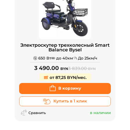
Электроскутер трехколесный Smart
Balance Bysel
650 Вт
до 40км
До 25км/ч
3 490.00
3 839.00
BYN
BYN
от 87,25 BYN/мес.
В корзину
Купить в 1 клик
в наличии
Сравнить