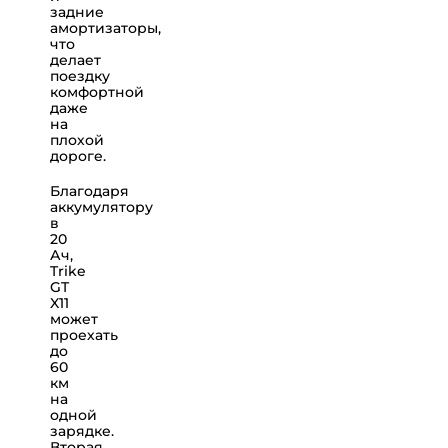
задние
амортизаторы,
что
делает
поездку
комфортной
даже
на
плохой
дороге.
Благодаря
аккумулятору
в
20
Ач,
Trike
GT
X11
может
проехать
до
60
км
на
одной
зарядке.
Вторая