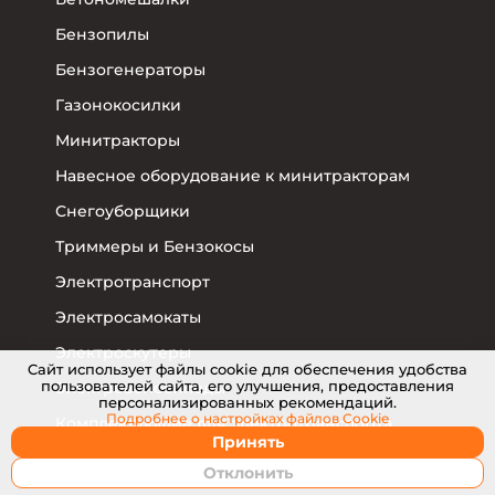
Бензопилы
Бензогенераторы
Газонокосилки
Минитракторы
Навесное оборудование к минитракторам
Снегоуборщики
Триммеры и Бензокосы
Электротранспорт
Электросамокаты
Электроскутеры
Cайт использует файлы cookie для обеспечения удобства
пользователей сайта, его улучшения, предоставления
Электровелосипеды
персонализированных рекомендаций.
Подробнее о настройках
файлов Cookie
Комплектующие для электротранспорта
Принять
Отклонить