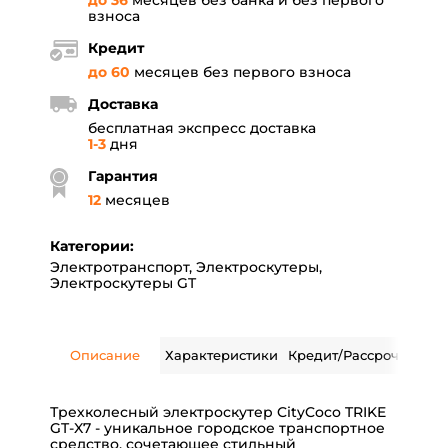
до 36
месяцев без банка и без первого
взноса
Кредит
до 60
месяцев без первого взноса
Доставка
бесплатная экспресс доставка
1-3
дня
Гарантия
12
месяцев
Категории:
Электротранспорт
,
Электроскутеры
,
Электроскутеры GT
Описание
Характеристики
Кредит/Рассрочка
Дос
Трехколесный электроскутер CityCoco TRIKE
GT-X7 - уникальное городское транспортное
средство, сочетающее стильный