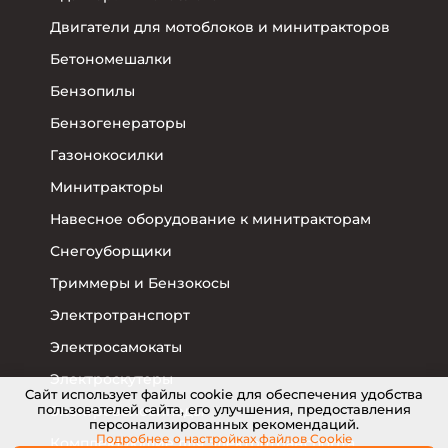
Двигатели для мотоблоков и минитракторов
Бетономешалки
Бензопилы
Бензогенераторы
Газонокосилки
Минитракторы
Навесное оборудование к минитракторам
Снегоуборщики
Триммеры и Бензокосы
Электротранспорт
Электросамокаты
Электроскутеры
Cайт использует файлы cookie для обеспечения удобства
пользователей сайта, его улучшения, предоставления
Электровелосипеды
персонализированных рекомендаций.
Подробнее о настройках
файлов Cookie
Комплектующие для электротранспорта