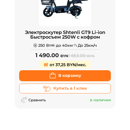
Электроскутер Shtenli GT9 Li-ion
Быстросъем 250W с кофром
250 Вт
до 40км
До 25км/ч
1 490.00
1 653.00
BYN
BYN
от 37,25 BYN/мес.
В корзину
Купить в 1 клик
в наличии
Сравнить