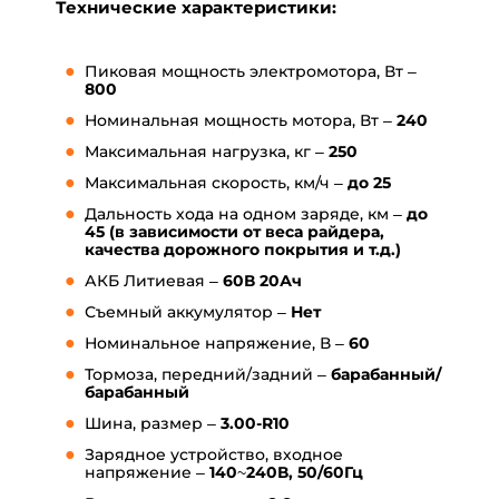
Т
ехнические характеристики:
Пиковая мощность электромотора, Вт –
800
Номинальная мощность мотора, Вт –
240
Максимальная нагрузка, кг –
250
Максимальная скорость, км/ч –
до
25
Дальность хода на одном заряде, км –
до
45
(в зависимости от веса райдера,
качества дорожного покрытия и т.д.)
АКБ Литиевая –
60
В 20Ач
Съемный аккумулятор –
Нет
Номинальное напряжение, В –
60
Тормоза, передний/задний –
барабанный/
барабанный
Шина, размер –
3.00-R10
Зарядное устройство, входное
напряжение –
140~240В, 50/60Гц