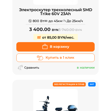
Электроскутер трехколесный SMD
Trike 60V 23Ah
800 Вт
до 45км
До 25км/ч
3 400.00
3 740.00
BYN
BYN
от 85,00 BYN/мес.
В корзину
Купить в 1 клик
в наличии
Сравнить
БЕЗ РЕГИСТРАЦИИ И ПРАВ
ХИТ