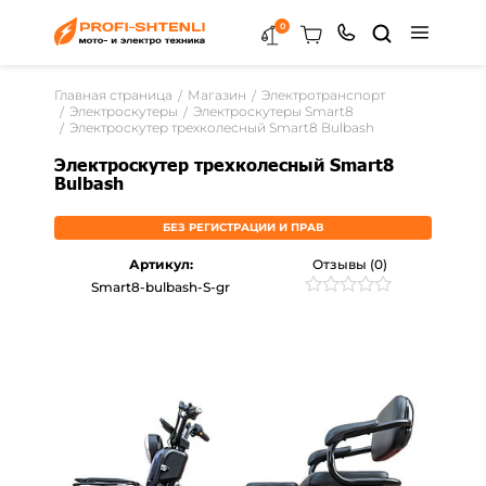
0
Главная страница
Магазин
Электротранспорт
Электроскутеры
Электроскутеры Smart8
Электроскутер трехколесный Smart8 Bulbash
Электроскутер трехколесный Smart8
Bulbash
БЕЗ РЕГИСТРАЦИИ И ПРАВ
Артикул:
Отзывы (0)
Smart8-bulbash-S-gr
Рейтинг
0
0
из
5
на
основе
опроса
пользователей