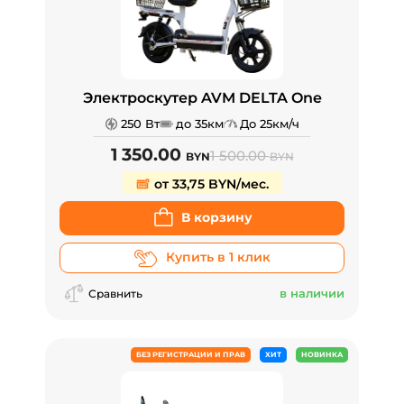
Электроскутер AVM DELTA One
250 Вт
до 35км
До 25км/ч
1 350.00
1 500.00
BYN
BYN
от 33,75 BYN/мес.
В корзину
Купить в 1 клик
в наличии
Сравнить
БЕЗ РЕГИСТРАЦИИ И ПРАВ
ХИТ
НОВИНКА