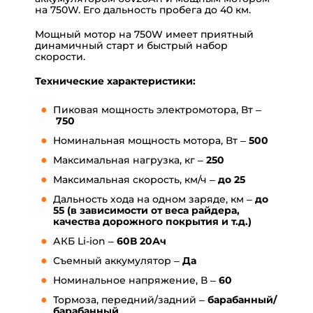
на 750W. Его дальность пробега до 40 км.
Мощный мотор на 750W имеет приятный
динамичный старт и быстрый набор
скорости.
Технические характеристики:
Пиковая мощность электромотора, Вт –
750
Номинальная мощность мотора, Вт –
500
Максимальная нагрузка, кг –
250
Максимальная скорость, км/ч –
до
25
Дальность хода на одном заряде, км –
до
55
(в зависимости от веса райдера,
качества дорожного покрытия и т.д.)
АКБ Li-ion –
60
В 20Ач
Съемный аккумулятор –
Да
Номинальное напряжение, В –
60
Тормоза, передний/задний –
барабанный/
барабанный