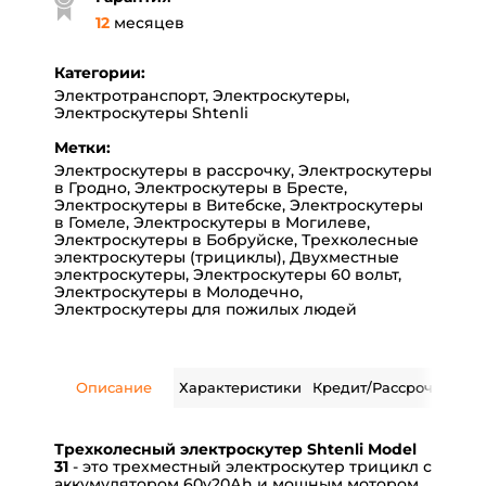
12
месяцев
Категории:
Электротранспорт
,
Электроскутеры
,
Электроскутеры Shtenli
Метки:
Электроскутеры в рассрочку
,
Электроскутеры
в Гродно
,
Электроскутеры в Бресте
,
Электроскутеры в Витебске
,
Электроскутеры
в Гомеле
,
Электроскутеры в Могилеве
,
Электроскутеры в Бобруйске
,
Трехколесные
электроскутеры (трициклы)
,
Двухместные
электроскутеры
,
Электроскутеры 60 вольт
,
Электроскутеры в Молодечно
,
Электроскутеры для пожилых людей
Описание
Характеристики
Кредит/Рассрочка
Дос
Трехколесный электроскутер Shtenli Model
31
- это трехместный электроскутер трицикл с
аккумулятором 60v20Аh и мощным мотором