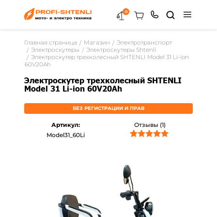
0
Главная страница
Магазин
Электротранспорт
Электроскутеры
Электроскутеры Shtenli
Электроскутер трехколесный SHTENLI Model 31 Li-ion
60V20Ah
Электроскутер трехколесный SHTENLI
Model 31 Li-ion 60V20Ah
БЕЗ РЕГИСТРАЦИИ И ПРАВ
Артикул:
Отзывы (1)
Model31_60Li
1
Рейтинг
5.00
из 5 на
основе
опроса
пользователя