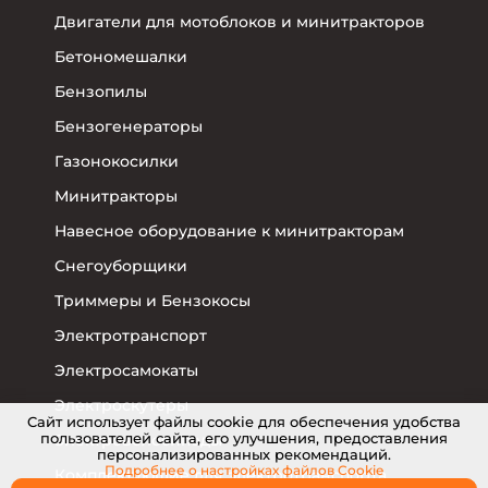
Двигатели для мотоблоков и минитракторов
Бетономешалки
Бензопилы
Бензогенераторы
Газонокосилки
Минитракторы
Навесное оборудование к минитракторам
Снегоуборщики
Триммеры и Бензокосы
Электротранспорт
Электросамокаты
Электроскутеры
Cайт использует файлы cookie для обеспечения удобства
пользователей сайта, его улучшения, предоставления
Электровелосипеды
персонализированных рекомендаций.
Подробнее о настройках
файлов Cookie
Комплектующие для электротранспорта