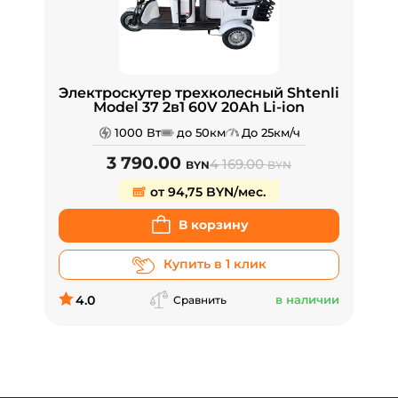
Электроскутер трехколесный Shtenli
Model 37 2в1 60V 20Ah Li-ion
1000 Вт
до 50км
До 25км/ч
3 790.00
4 169.00
BYN
BYN
от 94,75 BYN/мес.
В корзину
Купить в 1 клик
4.0
в наличии
Сравнить