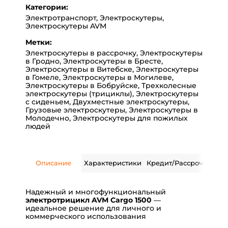
Категории:
Электротранспорт
,
Электроскутеры
,
Электроскутеры AVM
Метки:
Электроскутеры в рассрочку
,
Электроскутеры
в Гродно
,
Электроскутеры в Бресте
,
Электроскутеры в Витебске
,
Электроскутеры
в Гомеле
,
Электроскутеры в Могилеве
,
Электроскутеры в Бобруйске
,
Трехколесные
электроскутеры (трициклы)
,
Электроскутеры
с сиденьем
,
Двухместные электроскутеры
,
Грузовые электроскутеры
,
Электроскутеры в
Молодечно
,
Электроскутеры для пожилых
людей
Описание
Характеристики
Кредит/Рассрочка
Дос
Надежный и многофункциональный
электротрицикл AVM Cargo 1500
—
идеальное решение для личного и
коммерческого использования