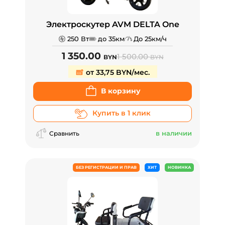
Электроскутер AVM DELTA One
250 Вт
до 35км
До 25км/ч
1 350.00
1 500.00
BYN
BYN
от 33,75 BYN/мес.
В корзину
Купить в 1 клик
в наличии
Сравнить
БЕЗ РЕГИСТРАЦИИ И ПРАВ
ХИТ
НОВИНКА