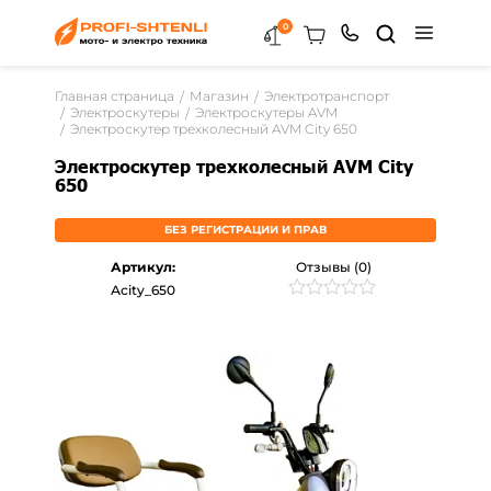
0
Главная страница
Магазин
Электротранспорт
Электроскутеры
Электроскутеры AVM
Электроскутер трехколесный AVM City 650
Электроскутер трехколесный AVM City
650
БЕЗ РЕГИСТРАЦИИ И ПРАВ
Артикул:
Отзывы (0)
Асity_650
Рейтинг
0
0
из
5
на
основе
опроса
пользователей