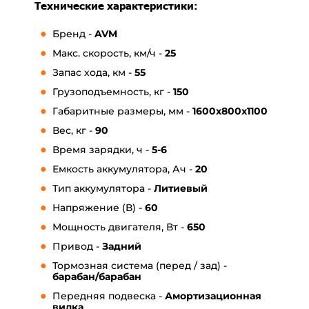
Технические характеристики:
Бренд -
AVM
Макс. скорость, км/ч -
25
Запас хода, км -
55
Грузоподъемность, кг -
150
Габаритные размеры, мм -
1600x800x1100
Вес, кг -
90
Время зарядки, ч -
5-6
Емкость аккумулятора, Ач -
20
Тип аккумулятора -
Литиевый
Напряжение (В) -
60
Мощность двигателя, Вт -
650
Привод -
Задний
Тормозная система (перед / зад) -
барабан/барабан
Передняя подвеска -
А
мортизационная
вилка