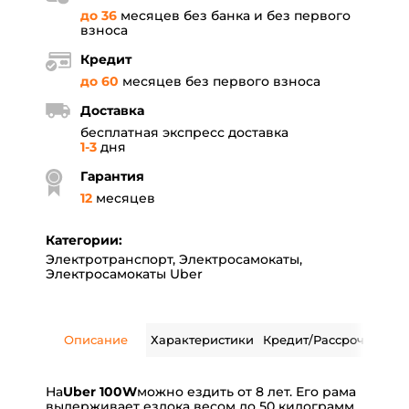
до 36
месяцев без банка и без первого
взноса
Кредит
до 60
месяцев без первого взноса
Доставка
бесплатная экспресс доставка
1-3
дня
Гарантия
12
месяцев
Категории:
Электротранспорт
,
Электросамокаты
,
Электросамокаты Uber
Описание
Характеристики
Кредит/Рассрочка
Дос
На
Uber 100W
можно ездить от 8 лет. Его рама
выдерживает ездока весом до 50 килограмм.