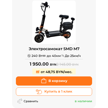
Электросамокат SMD M7
240 Вт
до 40км
До 25км/ч
1 950.00
2 145.00
BYN
BYN
от 48,75 BYN/мес.
В корзину
Купить в 1 клик
в наличии
Сравнить