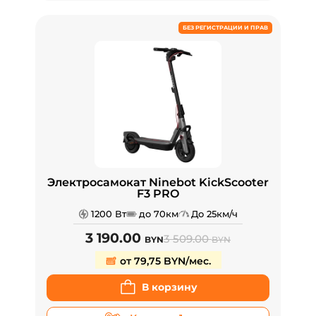
БЕЗ РЕГИСТРАЦИИ И ПРАВ
Электросамокат Ninebot KickScooter
F3 PRO
1200 Вт
до 70км
До 25км/ч
3 190.00
3 509.00
BYN
BYN
от 79,75 BYN/мес.
В корзину