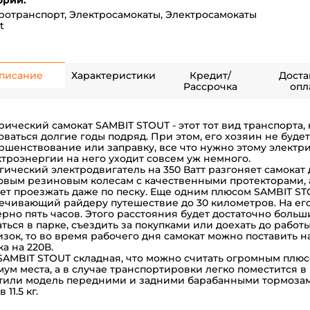
ории:
ротранспорт
,
Электросамокаты
,
Электросамокаты
t
писание
Характеристики
Кредит/
Доста
Рассрочка
опл
рический самокат SAMBIT STOUT - этот тот вид транспорта,
оваться долгие годы подряд. При этом, его хозяин не будет
ршенствование или заправку, все что нужно этому электрич
ктроэнергии на него уходит совсем уж немного.
гический электродвигатель на 350 Ватт разгоняет самокат д
вым резиновым колесам с качественными протекторами, а
ет проезжать даже по песку. Еще одним плюсом SAMBIT STO
ечивающий райдеру путешествие до 30 километров. На его
рно пять часов. Этого расстояния будет достаточно больш
аться в парке, съездить за покупками или доехать до работы
изок, то во время рабочего дня самокат можно поставить на
ка на 220В.
SAMBIT STOUT складная, что можно считать огромным плюсо
ум места, а в случае транспортировки легко поместится 
тили модель передними и задними барабанными тормозами
 11.5 кг.