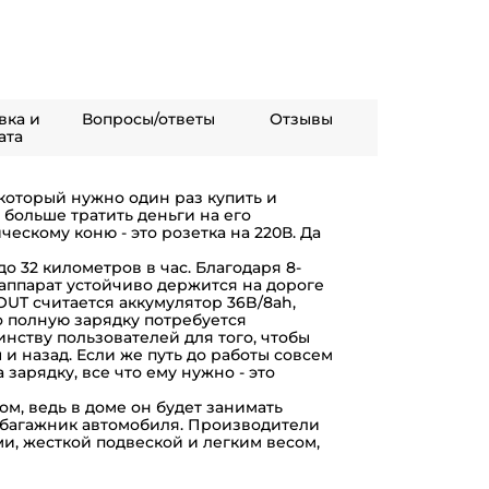
вка и
Вопросы/ответы
Отзывы
ата
 который нужно один раз купить и
 больше тратить деньги на его
ескому коню - это розетка на 220В. Да
о 32 километров в час. Благодаря 8-
ппарат устойчиво держится на дороге
UT считается аккумулятор 36B/8ah,
 полную зарядку потребуется
инству пользователей для того, чтобы
 и назад. Если же путь до работы совсем
 зарядку, все что ему нужно - это
м, ведь в доме он будет занимать
в багажник автомобиля. Производители
, жесткой подвеской и легким весом,