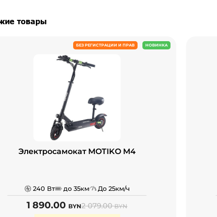
жие товары
БЕЗ РЕГИСТРАЦИИ И ПРАВ
НОВИНКА
Электросамокат MOTIKO M4
240 Вт
до 35км
До 25км/ч
1 890.00
2 079.00
BYN
BYN