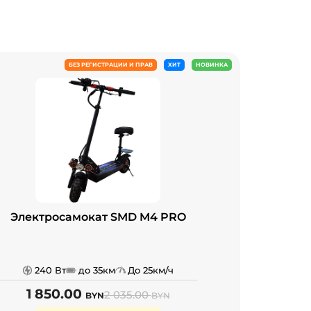
БЕЗ РЕГИСТРАЦИИ И ПРАВ
ХИТ
НОВИНКА
Электросамокат SMD M4 PRO
240 Вт
до 35км
До 25км/ч
1 850.00
2 035.00
BYN
BYN