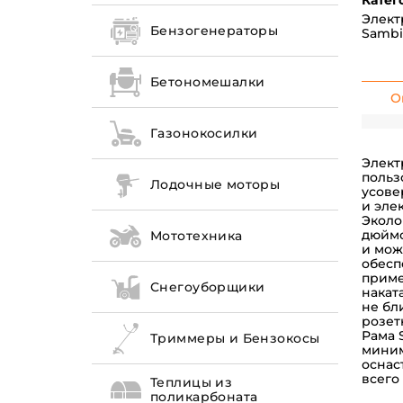
Катег
Элект
Бензогенераторы
Sambi
Бетономешалки
О
Газонокосилки
Элект
польз
Лодочные моторы
усове
и эле
Эколо
дюймо
Мототехника
и мож
обесп
приме
Снегоуборщики
накат
не бл
розет
Рама 
Триммеры и Бензокосы
миним
оснас
всего в
Теплицы из
поликарбоната