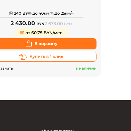
240 Вт
до 40км
До 25км/ч
2 430.00
2 673.00
BYN
BYN
от 60,75 BYN/мес.
В корзину
Купить в 1 клик
в наличии
авнить
Минитракторы