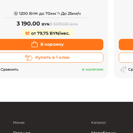
1200 Вт
до 70км
До 25км/ч
3 190.00
3 509.00
BYN
BYN
от 79,75 BYN/мес.
В корзину
Купить в 1 клик
в наличии
Сравнить
Ср
Меню
Каталог
Главная
Мотоблоки