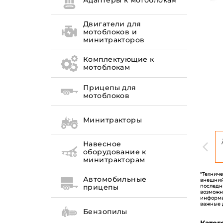
Адаптеры к мотоблокам
Двигатели для
мотоблоков и
минитракторов
Комплектующие к
мотоблокам
Прицепы для
мотоблоков
Минитракторы
Навесное
оборудование к
минитракторам
*Технич
Автомобильные
внешний
последн
прицепы
возможн
информа
важные 
Бензопилы