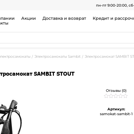
пн-пт 9:00-20:00, сб
мпании
Акции
Доставка и возврат
Кредит и рассроч
акты
Электросамокаты
Электросамокаты Sambit
Электросамокат SAMBIT S
тросамокат SAMBIT STOUT
Отзывы (0)
Рейтинг
0
0
Артикул:
из
samokat-sambit-1
5
на
основе
опроса