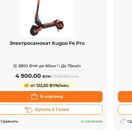
Электросамокат Kugoo F4 Pro
2800 Вт
до 60км
До 75км/ч
4 900.00
5 390.00
BYN
BYN
от 122,50 BYN/мес.
В корзину
Купить в 1 клик
в наличии
Сравнить
Ср