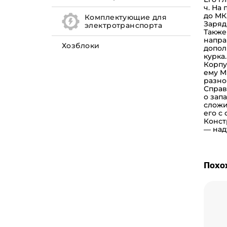
ч. На
до МК
Комплектующие для
Заряд
электротранспорта
Также
напра
Хозблоки
допол
курка
Корпу
ему M
разно
Справ
о зап
сложи
его с
Конст
— над
Похо