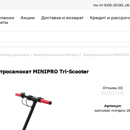
пн-пт 9:00-20:00, сб
мпании
Акции
Доставка и возврат
Кредит и рассроч
акты
Электросамокаты
Электросамокаты Minipro
Электросамокат MINIPRO T
тросамокат MINIPRO Tri-Scooter
Отзывы (0)
Рейтинг
0
0
Артикул:
из
samokat-minipro-2
5
на
основе
опроса