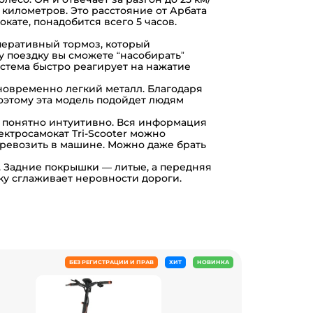
0 километров. Это расстояние от Арбата
кате, понадобится всего 5 часов.
уперативный тормоз, который
у поездку вы сможете “насобирать”
истема быстро реагирует на нажатие
новременно легкий металл. Благодаря
 Поэтому эта модель подойдет людям
и понятно интуитивно. Вся информация
лектросамокат Tri-Scooter можно
перевозить в машине. Можно даже брать
. Задние покрышки — литые, а передняя
ьку сглаживает неровности дороги.
БЕЗ РЕГИСТРАЦИИ И ПРАВ
ХИТ
НОВИНКА