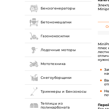
Катег
Элект
Бензогенераторы
Minip
Бетономешалки
О
Газонокосилки
MiniP
плюс 
Лодочные моторы
лестн
отлич
нужно
Мототехника
За
на
Снегоуборщики
Ва
от
На
Триммеры и Бензокосы
по
Теплицы из
Перей
поликарбоната
Его г