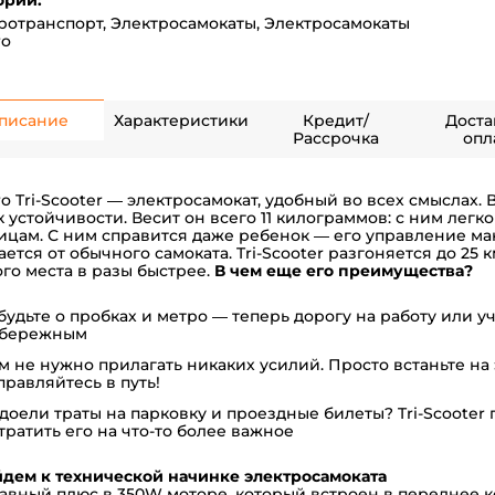
ории:
ротранспорт
,
Электросамокаты
,
Электросамокаты
ro
писание
Характеристики
Кредит/
Доста
Рассрочка
опл
ro Tri-Scooter — электросамокат, удобный во всех смыслах. В
к устойчивости. Весит он всего 11 килограммов: с ним легк
ицам. С ним справится даже ребенок — его управление ма
ается от обычного самоката. Tri-Scooter разгоняется до 25 
го места в разы быстрее.
В чем еще его преимущества?
будьте о пробках и метро — теперь дорогу на работу или у
бережным
м не нужно прилагать никаких усилий. Просто встаньте на
правляйтесь в путь!
доели траты на парковку и проездные билеты? Tri-Scooter
тратить его на что-то более важное
дем к технической начинке электросамоката
лавный плюс в 350W моторе, который встроен в переднее кол