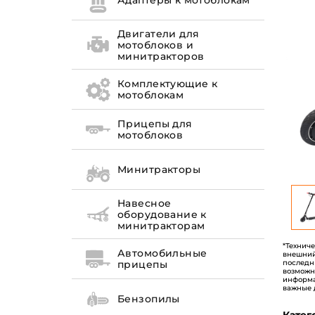
Адаптеры к мотоблокам
Двигатели для
мотоблоков и
минитракторов
Комплектующие к
мотоблокам
Прицепы для
мотоблоков
Минитракторы
Навесное
оборудование к
минитракторам
*Технич
Автомобильные
внешний
последн
прицепы
возможн
информа
важные 
Бензопилы