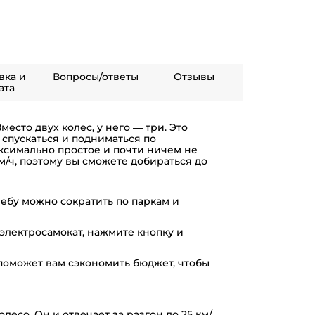
вка и
Вопросы/ответы
Отзывы
ата
место двух колес, у него — три. Это
о спускаться и подниматься по
ксимально простое и почти ничем не
км/ч, поэтому вы сможете добираться до
чебу можно сократить по паркам и
 электросамокат, нажмите кнопку и
 поможет вам сэкономить бюджет, чтобы
есо. Он и отвечает за разгон до 25 км/