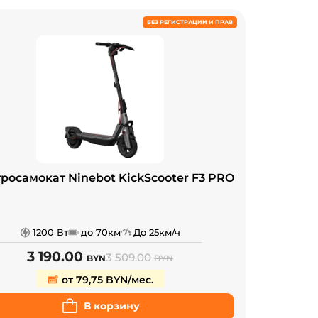
БЕЗ РЕГИСТРАЦИИ И ПРАВ
росамокат Ninebot KickScooter F3 PRO
1200 Вт
до 70км
До 25км/ч
3 190.00
3 509.00
BYN
BYN
от 79,75 BYN/мес.
В корзину