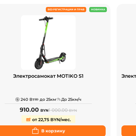
БЕЗ РЕГИСТРАЦИИ И ПРАВ
НОВИНКА
Электросамокат MOTIKO S1
Элект
240 Вт
до 25км
До 25км/ч
910.00
1 000.00
BYN
BYN
от 22,75 BYN/мес.
В корзину