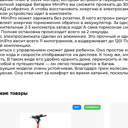
 полной зарядке батареи MiniPro вы сможете проехать до 3
АД и обратно. А чтобы восстановить энергию в электросамо
ное устройство идет в комплекте.
 MiniPro может заряжать без розетки. В него встроен рек
вляет энергию торможения обратно в аккумулятор. За одн
нительные 2-3 километра запаса хода! А сама тормозная с
. Полная остановка происходит всего за 2 секунды.
с электросамоката сделан из алюминия. Это прочный и од
iniPro весит всего 11 килограммов, а выдерживает до 120!
й комплекции.
иться с управлением сможет даже ребенок. Оно простое 
асе хода и скорости отображается на дисплее. К тому же, э
ть. В таком виде его удобно хранить дома, переносить и 
 собой в путешествия — он легко помещается в багаж.
рукция модели очень устойчивая, благодаря трем колесам
увная. Она отвечает за комфорт во время катания, поскол
жие товары
ХИТ
НОВИНКА