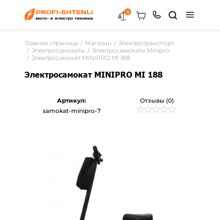
0
Главная страница
Магазин
Электротранспорт
Электросамокаты
Электросамокаты Minipro
Электросамокат MINIPRO MI 188
Электросамокат MINIPRO MI 188
Артикул:
Отзывы (0)
samokat-minipro-7
Рейтинг
0
0
из
5
на
основе
опроса
пользователей