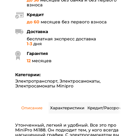
до 36
месяцев без банка и без первого
взноса
Кредит
до 60
месяцев без первого взноса
Доставка
бесплатная экспресс доставка
1-3
дня
Гарантия
12
месяцев
Категории:
Электротранспорт
,
Электросамокаты
,
Электросамокаты Minipro
Описание
Характеристики
Кредит/Рассрочка
Дос
Утонченный, легкий и удобный. Все это про
MiniPro Mi188. Он подходит тем, у кого всегда
насыщенный график. С электросамокатом вы