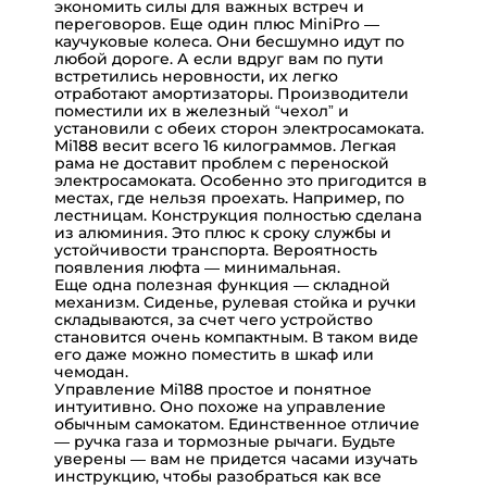
экономить силы для важных встреч и
переговоров. Еще один плюс MiniPro —
каучуковые колеса. Они бесшумно идут по
любой дороге. А если вдруг вам по пути
встретились неровности, их легко
отработают амортизаторы. Производители
поместили их в железный “чехол” и
установили с обеих сторон электросамоката.
Mi188 весит всего 16 килограммов. Легкая
рама не доставит проблем с переноской
электросамоката. Особенно это пригодится в
местах, где нельзя проехать. Например, по
лестницам. Конструкция полностью сделана
из алюминия. Это плюс к сроку службы и
устойчивости транспорта. Вероятность
появления люфта — минимальная.
Еще одна полезная функция — складной
механизм. Сиденье, рулевая стойка и ручки
складываются, за счет чего устройство
становится очень компактным. В таком виде
его даже можно поместить в шкаф или
чемодан.
Управление Mi188 простое и понятное
интуитивно. Оно похоже на управление
обычным самокатом. Единственное отличие
— ручка газа и тормозные рычаги. Будьте
уверены — вам не придется часами изучать
инструкцию, чтобы разобраться как все