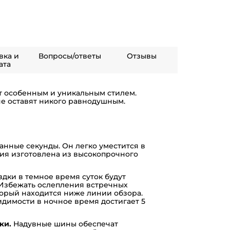
вка и
Вопросы/ответы
Отзывы
ата
ет особенным и уникальным стилем.
не оставят никого равнодушным.
анные секунды. Он легко уместится в
ция изготовлена из высокопрочного
дки в темное время суток будут
 Избежать ослепления встречных
торый находится ниже линии обзора.
димости в ночное время достигает 5
ки.
Надувные шины обеспечат