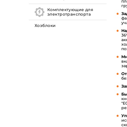
пл
гр
Комплектующие для
За
электротранспорта
фа
уч
Хозблоки
На
36
ак
хо
по
Мн
вк
за
От
бе
За
Бы
кн
"E
ре
Уп
ис
ск