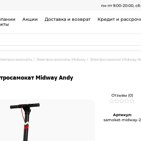
пн-пт 9:00-20:00, сб
мпании
Акции
Доставка и возврат
Кредит и рассроч
акты
Электросамокаты
Электросамокаты Midway
Электросамокат Midway A
тросамокат Midway Andy
Отзывы (0)
Рейтинг
0
0
Артикул:
из
samokat-midway-
5
на
основе
опроса