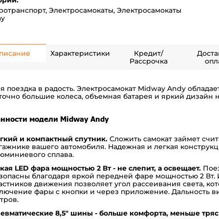
ории:
ротранспорт
,
Электросамокаты
,
Электросамокаты
ay
писание
Характеристики
Кредит/
Доста
Рассрочка
опл
я поездка в радость. Электросамокат Midway Andy облада
точно большие колеса, объемная батарея и яркий дизайн 
нности модели Midway Andy
гкий и компактный спутник.
Сложить самокат займет счит
гажнике вашего автомобиля. Надежная и легкая конструк
юминиевого сплава.
кая LED фара мощностью 2 Вт - не слепит, а освещает.
Поез
зопасны благодаря яркой передней фаре мощностью 2 Вт.
астников движения позволяет угол рассеивания света, ко
лючение фары с кнопки и через приложение. Дальность ви
тров.
евматические 8,5" шины - больше комфорта, меньше тряс