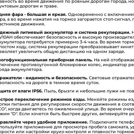
авность во время движения по ровным дорогам города, но 
унтовым дорогам и траве.
дняя фара - большая и яркая.
Одновременно с включением 
ра, а во время нажатия на тормоз загорается стоп-сигнал
астников движения.
дежный литиевый аккумулятор и система рекуперации.
Н
V10AH обеспечивает безопасность и высокую производител
кумулятора потребуется примерно 3-4 часа. Во время тор
лостом ходу, система рекуперации преобразовывает кинет
зволяет увеличить общую дистанцию на одном заряде.
огофункциональная приборная панель.
На ней отображае
лючение противоугонной блокировки колес, индикатор реж
ряда аккумулятора.
ражатели - видимость и безопасность.
Световые отражате
зопасность на дороге в темное время суток.
щита от влаги IP56.
Пыль, брызги и небольшие лужи не по
строе переключение режимов езды.
Меняйте режимы ез
опки питания для регулировки скорости движения в соот
CO", когда двигаетесь по оживленной улице. Во время оче
жим "D". Если хочется быть быстрее других, активируйте ре
равляйте через удобное приложение.
Подключите телефон
пользуйте приложение для просмотра пробега самоката, у
орости или настройки круиз-контроля и плавности тормо