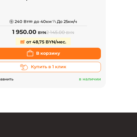
240 Вт
до 40км
До 25км/ч
1 950.00
2 145.00
BYN
BYN
от 48,75 BYN/мес.
В корзину
Купить в 1 клик
в наличии
авнить