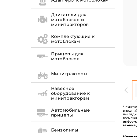
Адаптеры к мотоблокам
Двигатели для
мотоблоков и
минитракторов
Комплектующие к
мотоблокам
Прицепы для
мотоблоков
Минитракторы
Навесное
оборудование к
минитракторам
*Технич
Автомобильные
внешний
последн
прицепы
возможн
информа
важные 
Бензопилы