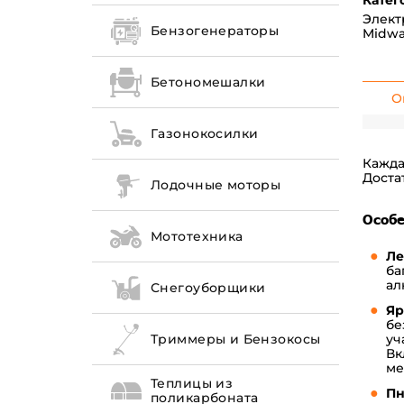
Катег
Элект
Бензогенераторы
Midw
Бетономешалки
О
Газонокосилки
Кажда
Доста
Лодочные моторы
Особе
Мототехника
Ле
ба
ал
Снегоуборщики
Яр
бе
уч
Триммеры и Бензокосы
Вк
ме
Теплицы из
Пн
поликарбоната