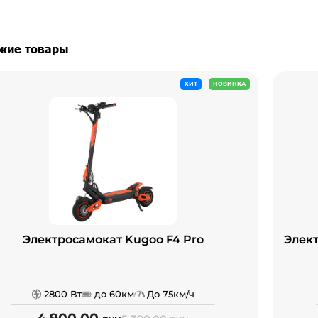
жие товары
ХИТ
НОВИНКА
Электросамокат Kugoo F4 Pro
Элек
2800 Вт
до 60км
До 75км/ч