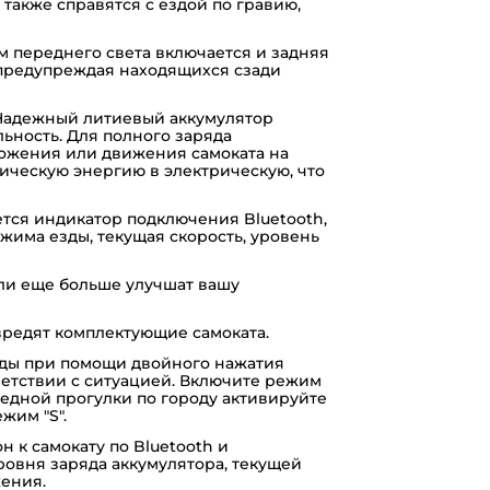
также справятся с ездой по гравию,
переднего света включается и задняя
, предупреждая находящихся сзади
адежный литиевый аккумулятор
ьность. Для полного заряда
можения или движения самоката на
ическую энергию в электрическую, что
тся индикатор подключения Bluetooth,
има езды, текущая скорость, уровень
ли еще больше улучшат вашу
вредят комплектующие самоката.
ды при помощи двойного нажатия
ветствии с ситуацией. Включите режим
редной прогулки по городу активируйте
жим "S".
 к самокату по Bluetooth и
ровня заряда аккумулятора, текущей
жения.