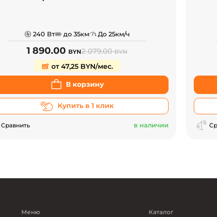
240 Вт
до 35км
До 25км/ч
1 890.00
2 079.00
BYN
BYN
от 47,25 BYN/мес.
В корзину
Купить в 1 клик
в наличии
Сравнить
Ср
Меню
Каталог