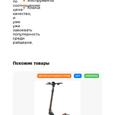
Инструменты
по
соотношению
Ключи
цена-
качество,
и
уже
уже
завоевать
популярность
среди
райдеров.
Похожие товары
БЕЗ РЕГИСТРАЦИИ И ПРАВ
ХИТ
НОВИНКА