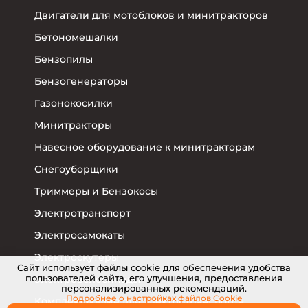
Двигатели для мотоблоков и минитракторов
Бетономешалки
Бензопилы
Бензогенераторы
Газонокосилки
Минитракторы
Навесное оборудование к минитракторам
Снегоуборщики
Триммеры и Бензокосы
Электротранспорт
Электросамокаты
Электроскутеры
Cайт использует файлы cookie для обеспечения удобства
пользователей сайта, его улучшения, предоставления
Электровелосипеды
персонализированных рекомендаций.
Подробнее о настройках
файлов Cookie
Комплектующие для электротранспорта