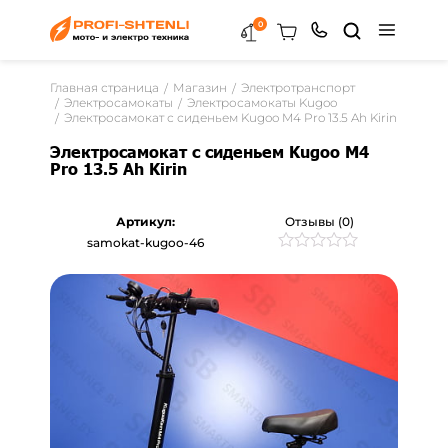
0
Главная страница
Магазин
Электротранспорт
Электросамокаты
Электросамокаты Kugoo
Электросамокат с сиденьем Kugoo M4 Pro 13.5 Ah Kirin
Электросамокат с сиденьем Kugoo M4
Pro 13.5 Ah Kirin
Артикул:
Отзывы (0)
samokat-kugoo-46
Рейтинг
0
0
из
5
на
основе
опроса
пользователей