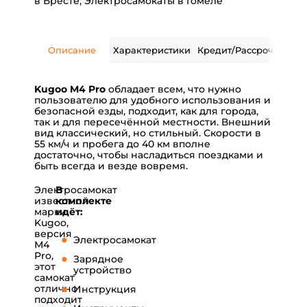
в Бресте
,
Электросамокаты в Гомеле
Описание
Характеристики
Кредит/Рассрочка
Дос
Kugoo M4 Pro
обладает всем, что нужно
пользователю для удобного использования и
безопасной езды, подходит, как для города,
так и для пересечённой местности. Внешний
вид классический, но стильный. Скорости в
55 км/ч и пробега до 40 км вполне
достаточно, чтобы насладиться поездками и
быть всегда и везде вовремя.
Электросамокат
В
известной
комплекте
марки
идёт:
Kugoo,
версия
Электросамокат
М4
Pro,
Зарядное
этот
устройство
самокат
отлично
Инструкция
подходит