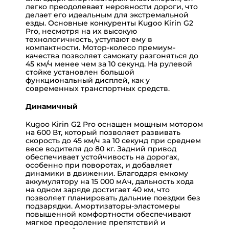
легко преодолевает неровности дороги, что
делает его идеальным для экстремальной
езды. Основные конкуренты Kugoo Kirin G2
Pro, несмотря на их высокую
технологичность, уступают ему в
компактности. Мотор-колесо премиум-
качества позволяет самокату разгоняться до
45 км/ч менее чем за 10 секунд. На рулевой
стойке установлен большой
функциональный дисплей, как у
современных транспортных средств.
Динамичный
Kugoo Kirin G2 Pro оснащен мощным мотором
на 600 Вт, который позволяет развивать
скорость до 45 км/ч за 10 секунд при среднем
весе водителя до 80 кг. Задний привод
обеспечивает устойчивость на дорогах,
особенно при поворотах, и добавляет
динамики в движении. Благодаря емкому
аккумулятору на 15 000 мАч, дальность хода
на одном заряде достигает 40 км, что
позволяет планировать дальние поездки без
подзарядки. Амортизаторы-эластомеры
повышенной комфортности обеспечивают
мягкое преодоление препятствий и