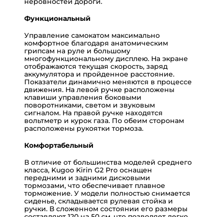
неровностей дороги.
Функциональный
Управление самокатом максимально
комфортное благодаря анатомическим
грипсам на руле и большому
многофункциональному дисплею. На экране
отображаются текущая скорость, заряд
аккумулятора и пройденное расстояние.
Показатели динамично меняются в процессе
движения. На левой ручке расположены
клавиши управления боковыми
поворотниками, светом и звуковым
сигналом. На правой ручке находятся
вольтметр и курок газа. По обеим сторонам
расположены рукоятки тормоза.
Комфортабельный
В отличие от большинства моделей среднего
класса, Kugoo Kirin G2 Pro оснащен
передними и задними дисковыми
тормозами, что обеспечивает плавное
торможение. У модели полностью снимается
сиденье, складывается рулевая стойка и
ручки. В сложенном состоянии его размеры
составляют 120 на 50 см, что позволяет легко