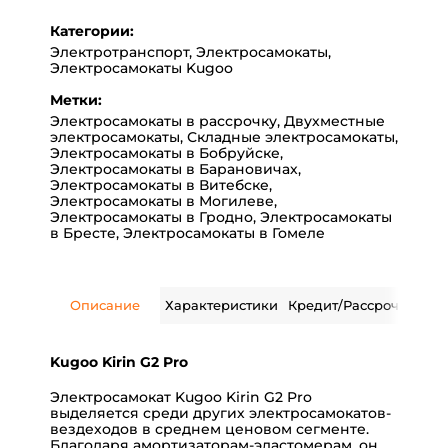
Категории:
Электротранспорт
,
Электросамокаты
,
Электросамокаты Kugoo
Метки:
Электросамокаты в рассрочку
,
Двухместные
электросамокаты
,
Складные электросамокаты
,
Электросамокаты в Бобруйске
,
Электросамокаты в Барановичах
,
Электросамокаты в Витебске
,
Электросамокаты в Могилеве
,
Электросамокаты в Гродно
,
Электросамокаты
в Бресте
,
Электросамокаты в Гомеле
Описание
Характеристики
Кредит/Рассрочка
Дос
Kugoo Kirin G2 Pro
Электросамокат Kugoo Kirin G2 Pro
выделяется среди других электросамокатов-
вездеходов в среднем ценовом сегменте.
Благодаря амортизаторам-эластомерам, он