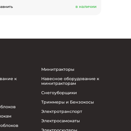
в наличии
авнить
Минитракторы
вание к
Навесное оборудование к
минитракторам
Снегоуборщики
Триммеры и Бензокосы
облоков
Электротранспорт
локам
Электросамокаты
тоблоков
Электроскутеры