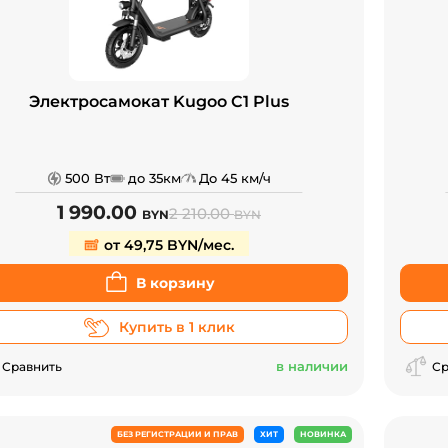
Электросамокат Kugoo C1 Plus
500 Вт
до 35км
До 45 км/ч
1 990.00
2 210.00
BYN
BYN
от 49,75 BYN/мес.
В корзину
Купить в 1 клик
в наличии
Сравнить
Ср
БЕЗ РЕГИСТРАЦИИ И ПРАВ
ХИТ
НОВИНКА