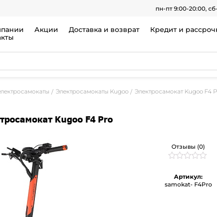
пн-пт 9:00-20:00, сб
мпании
Акции
Доставка и возврат
Кредит и рассроч
акты
Электросамокаты
Электросамокаты Kugoo
Электросамокат Kugoo F4 P
тросамокат Kugoo F4 Pro
Отзывы (0)
Рейтинг
0
0
Артикул:
из
samokat- F4Pro
5
на
основе
опроса