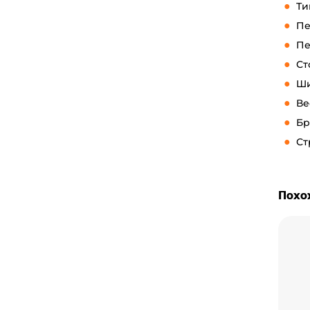
Ти
Пе
Пе
Ст
Ши
Ве
Бр
Ст
Похо