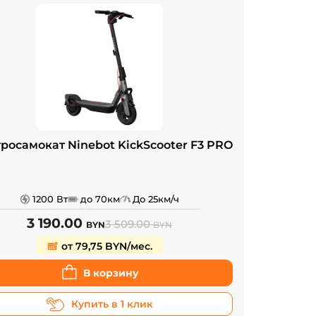
росамокат Ninebot KickScooter F3 PRO
1200 Вт
до 70км
До 25км/ч
3 190.00
3 509.00
BYN
BYN
от 79,75 BYN/мес.
В корзину
Купить в 1 клик