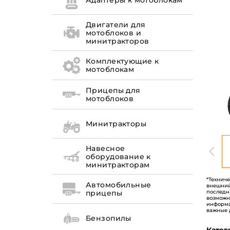
Адаптеры к мотоблокам
Двигатели для
мотоблоков и
минитракторов
Комплектующие к
мотоблокам
Прицепы для
мотоблоков
Минитракторы
Навесное
оборудование к
минитракторам
*Технич
Автомобильные
внешний
последн
прицепы
возможн
информа
важные 
Бензопилы