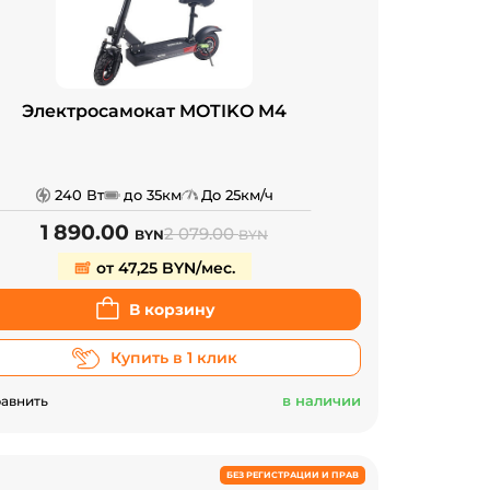
Электросамокат MOTIKO M4
240 Вт
до 35км
До 25км/ч
1 890.00
2 079.00
BYN
BYN
от 47,25 BYN/мес.
В корзину
Купить в 1 клик
в наличии
авнить
БЕЗ РЕГИСТРАЦИИ И ПРАВ