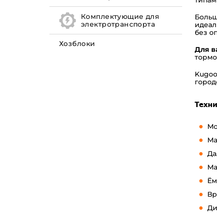
Комплектующие для
Больш
электротранспорта
идеал
без о
Хозблоки
Для в
тормо
Kugoo
город
Техни
Мо
Ма
Да
Ма
Ём
Вр
Ди