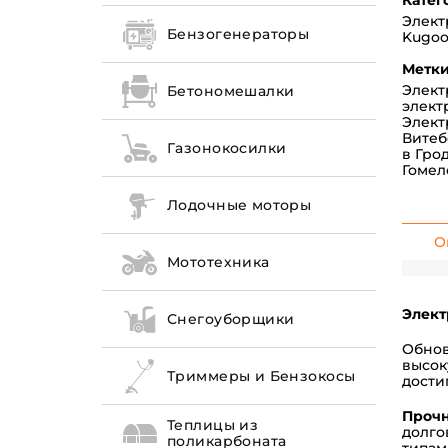
Катег
Элект
Бензогенераторы
Kugo
Метки
Элект
Бетономешалки
элект
Элект
Витеб
Газонокосилки
в Гро
Гомел
Лодочные моторы
О
Мототехника
Элект
Снегоуборщики
Обнов
высок
Триммеры и Бензокосы
дости
Прочн
Теплицы из
долго
поликарбоната
типам