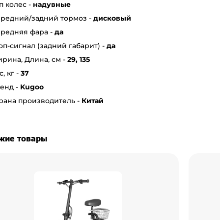
п колес -
надувные
редний/задний тормоз -
дисковый
редняя фара -
да
оп-сигнал (задний габарит) -
да
рина, Длина, см -
29, 135
с, кг -
37
енд -
Kugoo
рана производитель -
Китай
жие товары