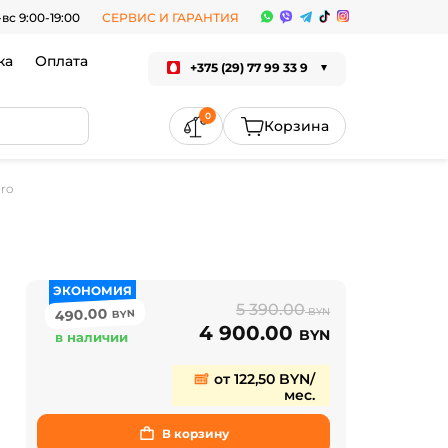
-вс 9:00-19:00
СЕРВИС И ГАРАНТИЯ
ка
Оплата
+375 (29) 77 99 33 9
0
ro
ЭКОНОМИЯ
5 390.00
490.00
BYN
BYN
4 900.00
BYN
в наличии
от 122,50 BYN/
мес.
В корзину