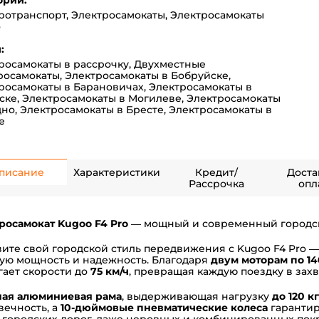
ории:
ротранспорт
,
Электросамокаты
,
Электросамокаты
o
:
росамокаты в рассрочку
,
Двухместные
росамокаты
,
Электросамокаты в Бобруйске
,
росамокаты в Барановичах
,
Электросамокаты в
ске
,
Электросамокаты в Могилеве
,
Электросамокаты
дно
,
Электросамокаты в Бресте
,
Электросамокаты в
е
писание
Характеристики
Кредит/
Доста
Рассрочка
опл
росамокат Kugoo F4 Pro
— мощный и современный городск
ите свой городской стиль передвижения с Kugoo F4 Pro 
ую мощность и надежность. Благодаря
двум моторам по
14
гает скорости до
75 км/ч
, превращая каждую поездку в за
ая алюминиевая рама
, выдерживающая нагрузку
до 120 кг
вечность, а
10-дюймовые пневматические колеса
гарантир
 городских дорог, даже неровных и комбинированных пок