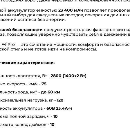
ой аккумулятор емкостью
23 400 мАч
позволяет преодоле
ьный выбор для ежедневных поездок, покорения длинных
пасений остаться без энергии.
ашей безопасности
предусмотрена яркая фара, стоп-сигн
за, позволяющие уверенно чувствовать себя в движении в
 F4 Pro — это сочетание мощности, комфорта и безопаснос
ской стиль и не готов идти на компромиссы.
ческие характеристики:
щность двигателя, Вт -
2800 (1400x2 Вт)
кс. скорость, км/ч -
75
льность хода, км* -
до 60 км
ксимальная нагрузка, кг -
120
кость аккумулятора -
60В 23.4
А·ч
емя полной зарядки, ч -
10
аметр колес, дюймов -
10