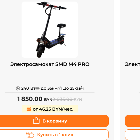
Электросамокат SMD M4 PRO
Элект
240 Вт
до 35км
До 25км/ч
1 850.00
2 035.00
BYN
BYN
от 46,25 BYN/мес.
В корзину
Купить в 1 клик