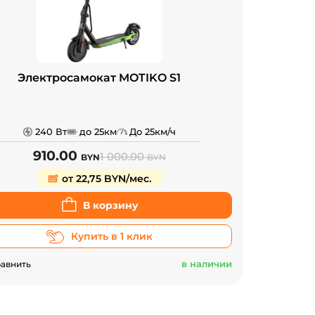
Электросамокат MOTIKO S1
240 Вт
до 25км
До 25км/ч
910.00
1 000.00
BYN
BYN
от 22,75 BYN/мес.
В корзину
Купить в 1 клик
в наличии
авнить