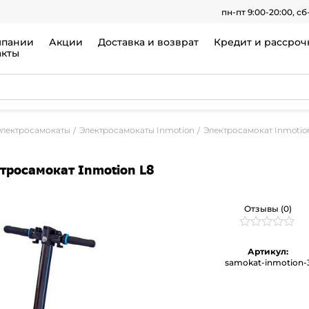
пн-пт 9:00-20:00, сб
мпании
Акции
Доставка и возврат
Кредит и рассроч
акты
Электросамокаты
Электросамокаты Inmotion
Электросамокат Inmotio
тросамокат Inmotion L8
Отзывы (0)
Рейтинг
0
0
Артикул:
из
samokat-inmotion-
5
на
основе
опроса