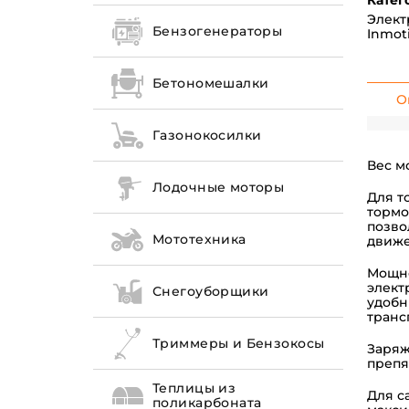
Катег
Элект
Бензогенераторы
Inmot
Бетономешалки
О
Газонокосилки
Вес м
Лодочные моторы
Для т
тормо
позво
Мототехника
движе
Мощно
элект
Снегоуборщики
удобн
транс
Триммеры и Бензокосы
Заряж
препя
Теплицы из
Для с
поликарбоната