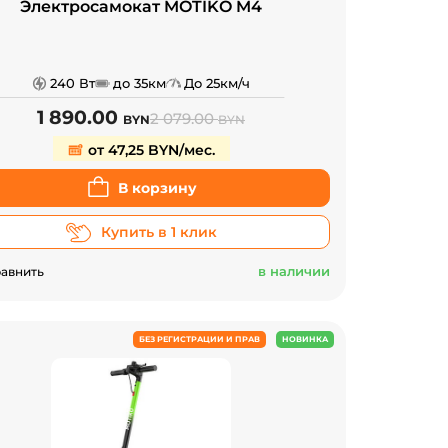
Электросамокат MOTIKO M4
240 Вт
до 35км
До 25км/ч
1 890.00
2 079.00
BYN
BYN
от 47,25 BYN/мес.
В корзину
Купить в 1 клик
в наличии
авнить
БЕЗ РЕГИСТРАЦИИ И ПРАВ
НОВИНКА