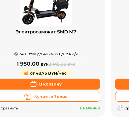
Электросамокат SMD M7
240 Вт
до 40км
До 25км/ч
1 950.00
2 145.00
BYN
BYN
от 48,75 BYN/мес.
В корзину
Купить в 1 клик
в наличии
Сравнить
Ср