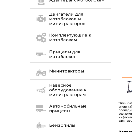
Адаптеры к мотоблокам
Двигатели для
мотоблоков и
минитракторов
Комплектующие к
мотоблокам
Прицепы для
мотоблоков
Минитракторы
Навесное
оборудование к
минитракторам
*Технич
Автомобильные
внешний
последн
прицепы
возможн
информа
важные 
Бензопилы