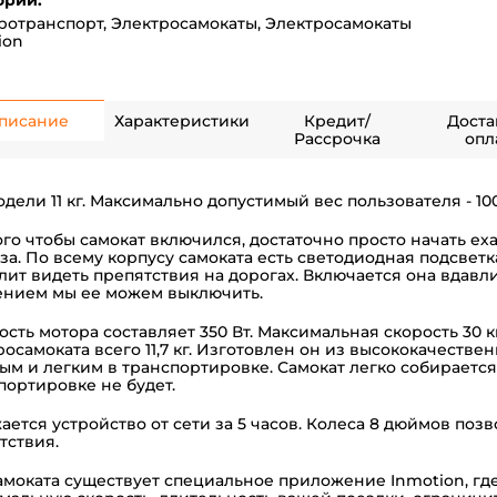
ории:
ротранспорт
,
Электросамокаты
,
Электросамокаты
ion
писание
Характеристики
Кредит/
Доста
Рассрочка
опл
одели 11 кг. Максимально допустимый вес пользователя - 100-
ого чтобы самокат включился, достаточно просто начать еха
за. По всему корпусу самоката есть светодиодная подсветка
лит видеть препятствия на дорогах. Включается она вдавл
нием мы ее можем выключить.
сть мотора составляет 350 Вт. Максимальная скорость 30 км/
росамоката всего 11,7 кг. Изготовлен он из высококачестве
ым и легким в транспортировке. Самокат легко собирается,
портировке не будет.
ается устройство от сети за 5 часов. Колеса 8 дюймов по
тствия.
амоката существует специальное приложение Inmotion, гд