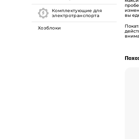
макси
пробе
измен
Комплектующие для
вы ед
электротранспорта
Покат
Хозблоки
дейст
внима
Похо