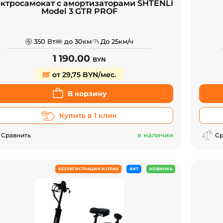
ктросамокат с амортизаторами SHTENLI
Model 3 GTR PROF
350 Вт
до 30км
До 25км/ч
1 190.00
BYN
от 29,75 BYN/мес.
В корзину
Купить в 1 клик
в наличии
Сравнить
Ср
БЕЗ РЕГИСТРАЦИИ И ПРАВ
ХИТ
НОВИНКА