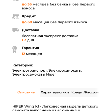
до 36
месяцев без банка и без первого
взноса
Кредит
до 60
месяцев без первого взноса
Доставка
бесплатная экспресс доставка
1-3
дня
Гарантия
12
месяцев
Категории:
Электротранспорт
,
Электросамокаты
,
Электросамокаты Hiper
Описание
Характеристики
Кредит/Рассрочка
Дос
HIPER Wing K1 - Легковесная модель детского
самоката выполнена из алюминия и