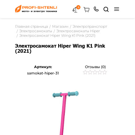
0
Главная страница
Магазин
Электротранспорт
Электросамокаты
Электросамокаты Hiper
Электросамокат Hiper Wing K1 Pink (2021)
Электросамокат Hiper Wing K1 Pink
(2021)
Артикул:
Отзывы (0)
samokat-hiper-31
Рейтинг
0
0
из
5
на
основе
опроса
пользователей