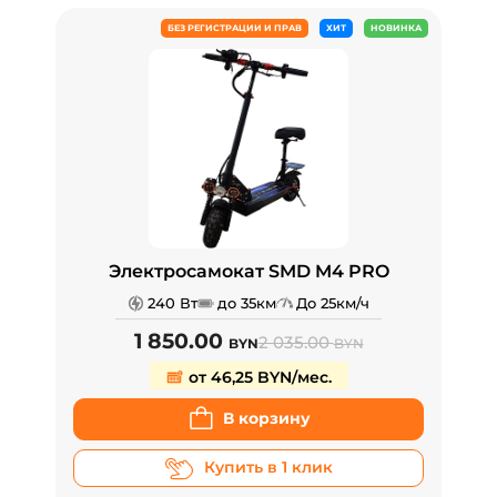
БЕЗ РЕГИСТРАЦИИ И ПРАВ
ХИТ
НОВИНКА
Электросамокат SMD M4 PRO
240 Вт
до 35км
До 25км/ч
1 850.00
2 035.00
BYN
BYN
от 46,25 BYN/мес.
В корзину
Купить в 1 клик