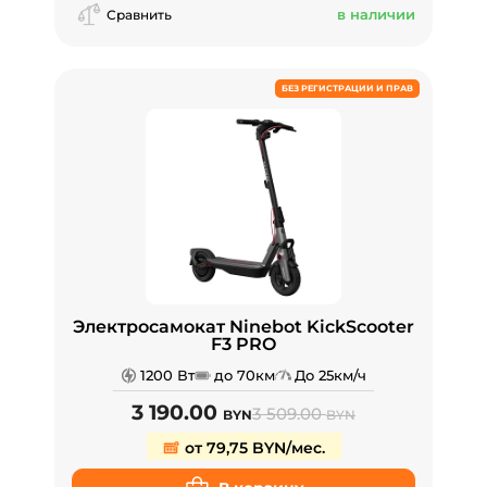
в наличии
Сравнить
БЕЗ РЕГИСТРАЦИИ И ПРАВ
Электросамокат Ninebot KickScooter
F3 PRO
1200 Вт
до 70км
До 25км/ч
3 190.00
3 509.00
BYN
BYN
от 79,75 BYN/мес.