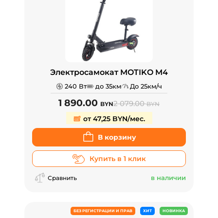
Электросамокат MOTIKO M4
240 Вт
до 35км
До 25км/ч
1 890.00
2 079.00
BYN
BYN
от 47,25 BYN/мес.
В корзину
Купить в 1 клик
в наличии
Сравнить
БЕЗ РЕГИСТРАЦИИ И ПРАВ
ХИТ
НОВИНКА