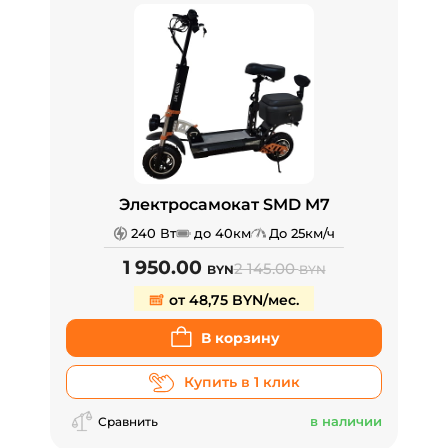
Электросамокат SMD M7
240 Вт
до 40км
До 25км/ч
1 950.00
2 145.00
BYN
BYN
от 48,75 BYN/мес.
В корзину
Купить в 1 клик
в наличии
Сравнить