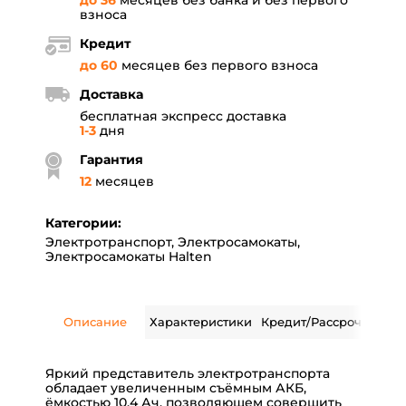
до 36
месяцев без банка и без первого
взноса
Кредит
до 60
месяцев без первого взноса
Доставка
бесплатная экспресс доставка
1-3
дня
Гарантия
12
месяцев
Категории:
Электротранспорт
,
Электросамокаты
,
Электросамокаты Halten
Описание
Характеристики
Кредит/Рассрочка
Дос
Яркий представитель электротранспорта
обладает увеличенным съёмным АКБ,
ёмкостью 10,4 Ач, позволяющем совершить