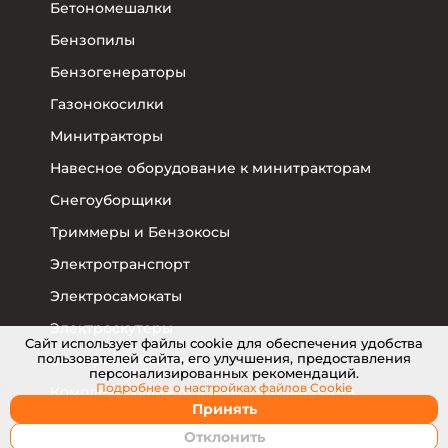
Бетономешалки
Бензопилы
Бензогенераторы
Газонокосилки
Минитракторы
Навесное оборудование к минитракторам
Снегоуборщики
Триммеры и Бензокосы
Электротранспорт
Электросамокаты
Электроскутеры
Cайт использует файлы cookie для обеспечения удобства
пользователей сайта, его улучшения, предоставления
Электровелосипеды
персонализированных рекомендаций.
Подробнее о настройках
файлов Cookie
Комплектующие для электротранспорта
Принять
Отклонить