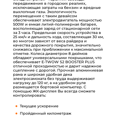
передвижения в городских реалиях,
исключающая затраты на бензин и вредные
выхлопные газы. Экологичность
перемещения с таким девайсом
обеспечивают электродвигатель мощностью
500W и емкая литий-полимерная батарея,
восполняющая заряд от стационарной сети
за 3 часа. Предельная скорость устройства в
25 км/ч и дальность хода, составляющая 30 км,
во многом зависят от веса райдера и
качества дорожного покрытия, значительно
снижаясь при приближении к максимальной
отметке. Колеса диаметром 8 дюймов
обладают универсальными покрышками, что
обеспечивает E-TWOW S2 BOOSTER PLUS
отличной проходимостью и дарит надежное
сцепление с дорогой. Прочная алюминиевая
рама и широкая удобная дека
электросамоката без труда выдерживают
нагрузку до 120 кг, а на удобном руле
размещается бортовой компьютер. С
помощью ЖК-дисплея Вы всегда сможете
контролировать:
Текущее ускорение
Пройденный километраж