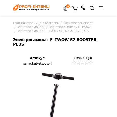
0
Главная страница
Магазин
Электротранспорт
Электросамокаты
Электросамокаты E-Twow
Электросамокат E-TWOW S2 BOOSTER PLUS
Электросамокат E-TWOW S2 BOOSTER
PLUS
Артикул:
Отзывы (0)
samokat-etwow-1
Рейтинг
0
0
из
5
на
основе
опроса
пользователей