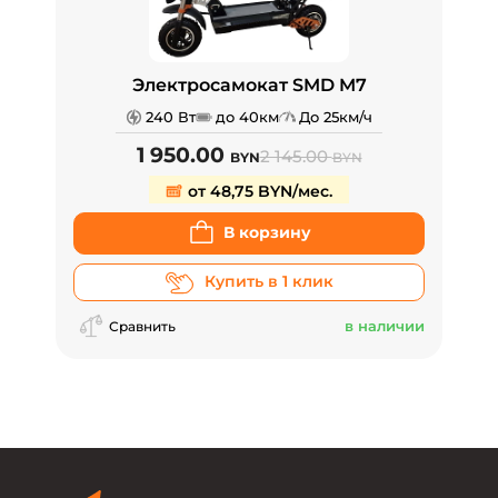
Электросамокат SMD M7
240 Вт
до 40км
До 25км/ч
1 950.00
2 145.00
BYN
BYN
от 48,75 BYN/мес.
В корзину
Купить в 1 клик
в наличии
Сравнить