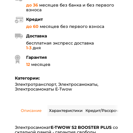
до 36
месяцев без банка и без первого
взноса
Кредит
до 60
месяцев без первого взноса
Доставка
бесплатная экспресс доставка
1-3
дня
Гарантия
12
месяцев
Категории:
Электротранспорт
,
Электросамокаты
,
Электросамокаты E-Twow
Описание
Характеристики
Кредит/Рассрочка
Дос
Электросамокат
E-TWOW S2 BOOSTER PLUS
со
складной рамой - гарантия свободы