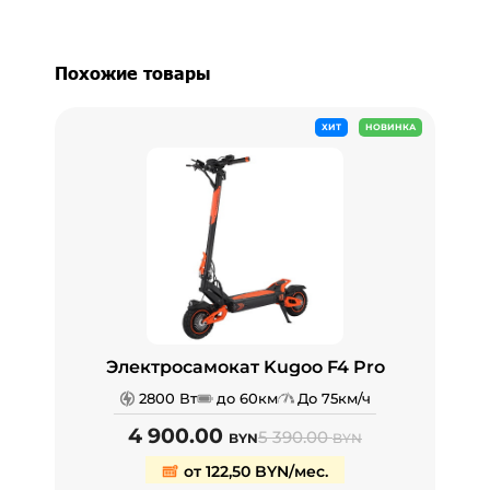
Похожие товары
ХИТ
НОВИНКА
Электросамокат Kugoo F4 Pro
2800 Вт
до 60км
До 75км/ч
4 900.00
5 390.00
BYN
BYN
от 122,50 BYN/мес.