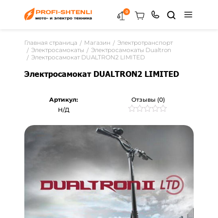
0
Главная страница
Магазин
Электротранспорт
Электросамокаты
Электросамокаты Dualtron
Электросамокат DUALTRON2 LIMITED
Электросамокат DUALTRON2 LIMITED
Артикул:
Отзывы (0)
Н/Д
Рейтинг
0
0
из
5
на
основе
опроса
пользователей