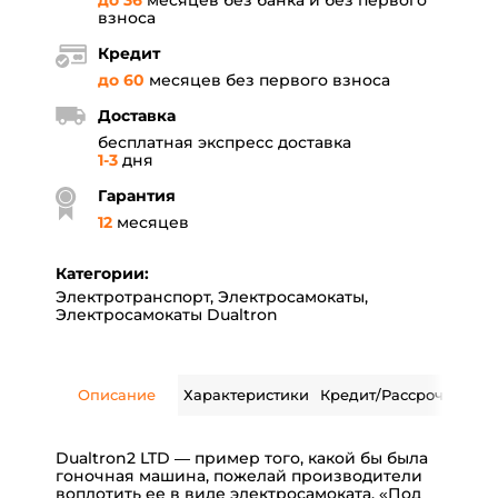
до 36
месяцев без банка и без первого
взноса
Кредит
до 60
месяцев без первого взноса
Доставка
бесплатная экспресс доставка
1-3
дня
Гарантия
12
месяцев
Категории:
Электротранспорт
,
Электросамокаты
,
Электросамокаты Dualtron
Описание
Характеристики
Кредит/Рассрочка
Дос
Dualtron2 LTD — пример того, какой бы была
гоночная машина, пожелай производители
воплотить ее в виде электросамоката. «Под