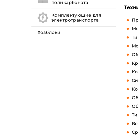
поликарбоната
Техн
Комплектующие для
Пр
электротранспорта
Мо
Хозблоки
Ти
Мо
Об
Кр
Ко
Си
Ко
Об
Об
Ти
Ве
Ср