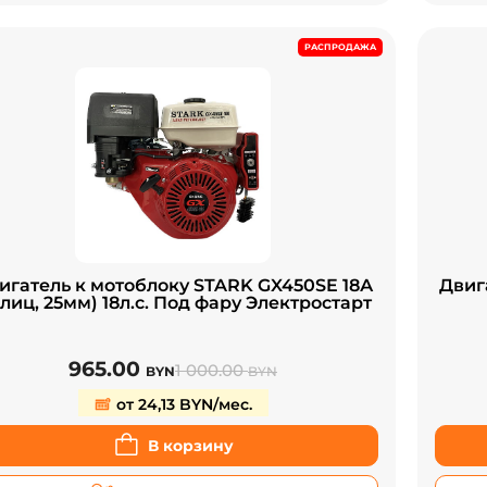
РАСПРОДАЖА
игатель к мотоблоку STARK GX450SE 18А
Двига
лиц, 25мм) 18л.с. Под фару Электростарт
965.00
1 000.00
BYN
BYN
от 24,13 BYN/мес.
В корзину