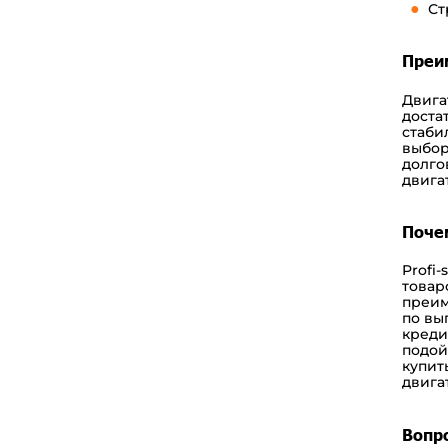
Ст
Преи
Двига
доста
стаби
выбор
долго
двига
Почем
Profi-
товар
преим
по вы
креди
подой
купит
двига
Вопр