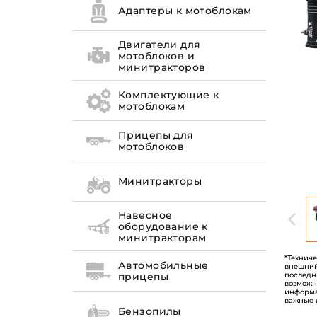
Адаптеры к мотоблокам
Двигатели для
мотоблоков и
минитракторов
Комплектующие к
мотоблокам
Прицепы для
мотоблоков
Минитракторы
Навесное
оборудование к
минитракторам
*Технич
Автомобильные
внешний
последн
прицепы
возможн
информа
важные 
Бензопилы