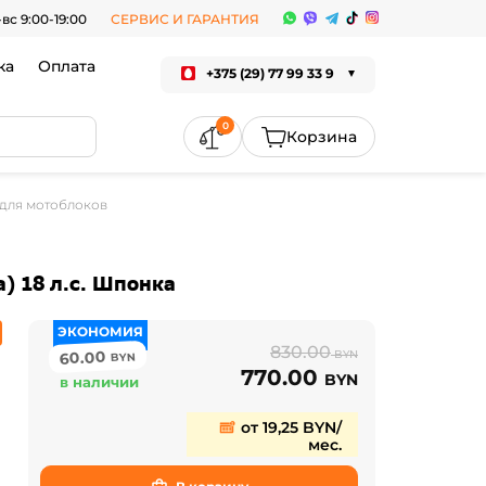
-вс 9:00-19:00
СЕРВИС И ГАРАНТИЯ
ка
Оплата
+375 (29) 77 99 33 9
0
i для мотоблоков
a) 18 л.с. Шпонка
ЭКОНОМИЯ
830.00
60.00
BYN
BYN
770.00
BYN
в наличии
от 19,25 BYN/
мес.