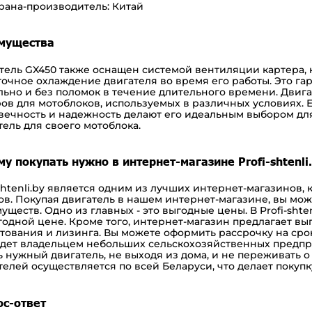
рана-производитель: Китай
мущества
тель GX450 также оснащен системой вентиляции картера, 
точное охлаждение двигателя во время его работы. Это гар
льно и без поломок в течение длительного времени. Двиг
ов для мотоблоков, используемых в различных условиях. Е
вечность и надежность делают его идеальным выбором д
тель для своего мотоблока.
у покупать нужно в интернет-магазине Profi-shtenli
shtenli.by
является одним из лучших интернет-магазинов, 
ов. Покупая двигатель в нашем интернет-магазине, вы мо
уществ. Одно из главных - это выгодные цены. В
Profi-shte
годной цене. Кроме того, интернет-магазин предлагает в
тования
и
лизинга
. Вы можете оформить рассрочку на срок
дет владельцем небольших сельскохозяйственных предпри
ь нужный двигатель, не выходя из дома, и не переживать 
телей осуществляется по всей Беларуси, что делает покуп
ос-ответ