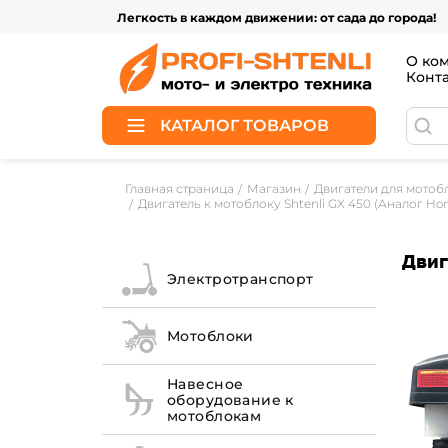
Легкость в каждом движении: от сада до города!
О ко
Конт
КАТАЛОГ ТОВАРОВ
Главная страница
Магазин
Двигатели для мотоб
Двигатель к мотоблоку Shtenli GX 450 (Аналог Hon
Двиг
Электротранспорт
Мотоблоки
Навесное
оборудование к
мотоблокам