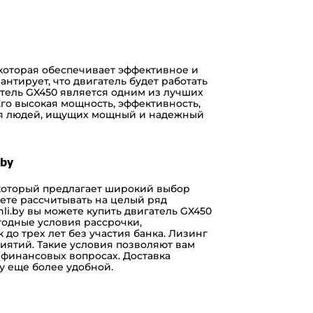
которая обеспечивает эффективное и
антирует, что двигатель будет работать
атель GX450 является одним из лучших
го высокая мощность, эффективность,
ля людей, ищущих мощный и надежный
.by
который предлагает широкий выбор
жете рассчитывать на целый ряд
nli.by
вы можете купить двигатель GX450
ыгодные условия
рассрочки
,
 до трех лет без участия банка. Лизинг
ятий. Такие условия позволяют вам
о финансовых вопросах.
Доставка
ку еще более удобной.