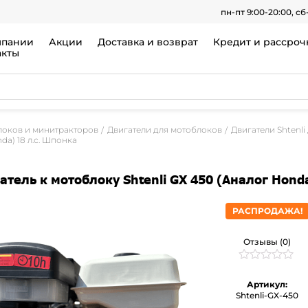
пн-пт 9:00-20:00, сб
мпании
Акции
Доставка и возврат
Кредит и рассроч
акты
локов и минитракторов
Двигатели для мотоблоков
Двигатели Shtenl
da) 18 л.с. Шпонка
атель к мотоблоку Shtenli GX 450 (Аналог Hond
РАСПРОДАЖА!
Отзывы (0)
Рейтинг
0
0
Артикул:
из
Shtenli-GX-450
5