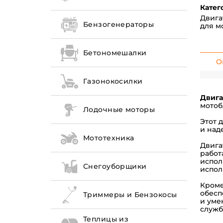
Катег
Двига
Бензогенераторы
для м
Бетономешалки
О
Газонокосилки
Двига
мотоб
Лодочные моторы
Этот 
и над
Мототехника
Двига
работ
испол
Снегоуборщики
испол
Кроме
обесп
Триммеры и Бензокосы
и уме
служб
Теплицы из