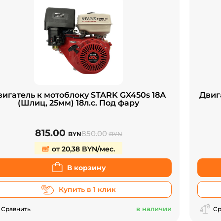
вигатель к мотоблоку STARK GX450s 18А
Двига
(Шлиц, 25мм) 18л.с. Под фару
815.00
850.00
BYN
BYN
от 20,38 BYN/мес.
В корзину
Купить в 1 клик
в наличии
Сравнить
Ср