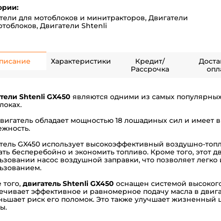
ории:
тели для мотоблоков и минитракторов
,
Двигатели
отоблоков
,
Двигатели Shtenli
писание
Характеристики
Кредит/
Доста
Рассрочка
опл
тели Shtenli GX450
являются одними из самых популярных 
локах
.
двигатель обладает мощностью 18 лошадиных сил и имеет 
ежность.
тель GX450 использует высокоэффективный воздушно-топл
ать бесперебойно и экономить топливо. Кроме того, этот д
ьзовании насос воздушной заправки, что позволяет легко 
ьзованием.
 того,
двигатель Shtenli GX450
оснащен системой высокого
ечивает эффективное и равномерное подачу масла в двига
ньшает риск его поломок. Это также улучшает жизненный ц
ы.