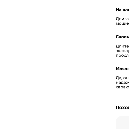
На ка
Двига
мощно
Сколь
Длите
экспл
просл
Можно
Да, о
надеж
харак
Похо