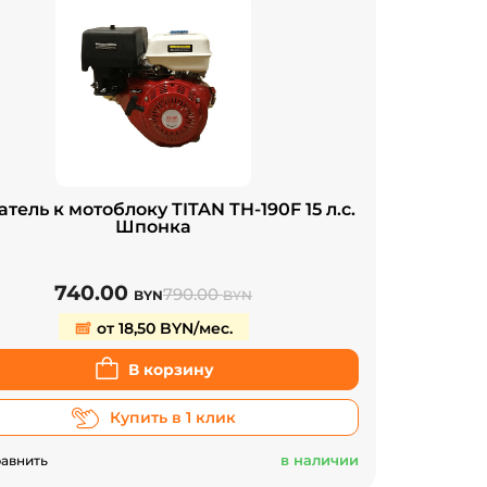
тель к мотоблоку TITAN TH-190F 15 л.с.
Шпонка
740.00
790.00
BYN
BYN
от 18,50 BYN/мес.
В корзину
Купить в 1 клик
в наличии
авнить