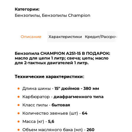
Категории:
Бензопилы
,
Бензопилы Champion
Описание
Характеристики
Кредит/Рассрочка
Дос
Бензопила CHAMPION
A251-15
В ПОДАРОК:
масло для цепи 1 литр; свеча; цепь; масло
для 2-тактных двигателей 1 литр.
Технические характеристики:
Длина шины -
15" дюймов - 380 мм
Карбюратор -
диафрагменного типа
Класс пилы -
бытовая
Количество звеньев (шт) -
64
Масса (кг) -
5,6
Объем масляного бака (мл) -
260