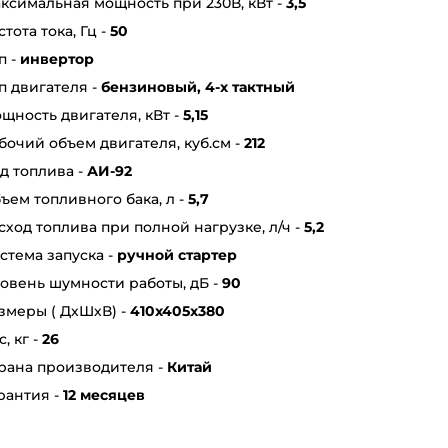
ксимальная мощность при 230В, кВт -
3,5
стота тока, Гц -
50
п -
инвертор
п двигателя -
бензиновый, 4-х тактный
щность двигателя, кВт -
5,15
бочий объем двигателя, куб.см -
212
д топлива -
АИ-92
ъем топливного бака, л -
5,7
сход топлива при полной нагрузке, л/ч -
5,2
стема запуска -
ручной стартер
овень шумности работы, дБ -
90
змеры ( ДхШхВ) -
410x405x380
с, кг -
26
рана производителя -
Китай
рантия -
12 месяцев