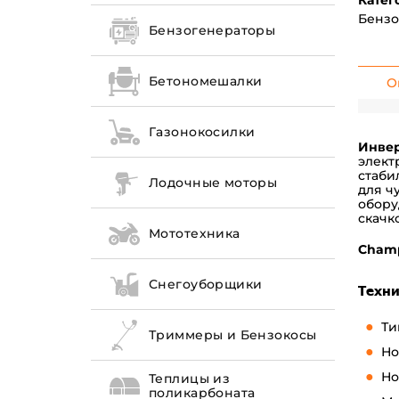
Катег
Бензо
Бензогенераторы
Бетономешалки
О
Газонокосилки
Инвер
элект
стаби
Лодочные моторы
для ч
обору
скачк
Мототехника
Champ
Снегоуборщики
Техни
Ти
Триммеры и Бензокосы
Но
Но
Теплицы из
поликарбоната