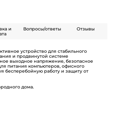
вка и
Вопросы/ответы
Отзывы
ата
тивное устройство для стабильного
ания и продвинутой системе
нное выходное напряжение, безопасное
 для питания компьютеров, офисного
уя бесперебойную работу и защиту от
ородного дома.