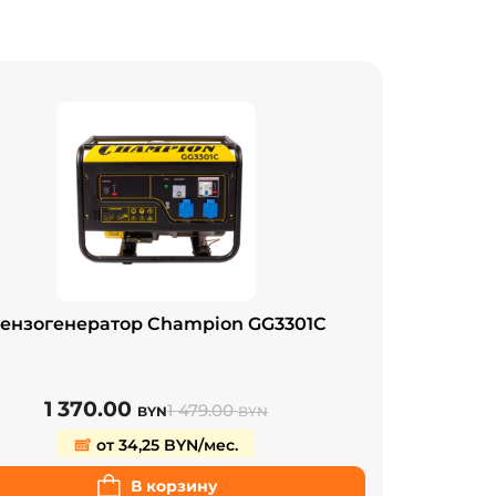
ензогенератор Champion GG3301C
1 370.00
1 479.00
BYN
BYN
от 34,25 BYN/мес.
В корзину