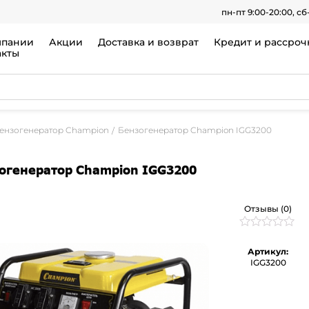
пн-пт 9:00-20:00, сб
мпании
Акции
Доставка и возврат
Кредит и рассроч
акты
ензогенератор Champion
Бензогенератор Champion IGG3200
огенератор Champion IGG3200
Отзывы (0)
Рейтинг
0
0
Артикул:
из
IGG3200
5
на
основе
опроса