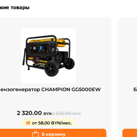
жие товары
Бензогенератор CHAMPION GG5000EW
Б
2 320.00
2 505.00
BYN
BYN
от 58,00 BYN/мес.
В корзину