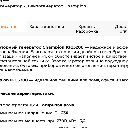
ории:
генераторы
,
Бензогенератор Champion
писание
Характеристики
Кредит/
Доста
Рассрочка
опл
торный генератор Champion IGG3200
— надежное и эффек
роснабжения. Благодаря технологии двойного преобразов
лизации напряжения, он обеспечивает чистое и качестве
увствительной техники. Этот генератор отлично подходит
дования, бытовых приборов и котлов отопления, гарантир
ов напряжения.
ion IGG3200
— идеальное решение для дома, офиса и заг
ческие характеристики:
п электростанции -
открытая рама
минальное напряжение, В -
230
минальная мощность при 230В, кВт -
3,2