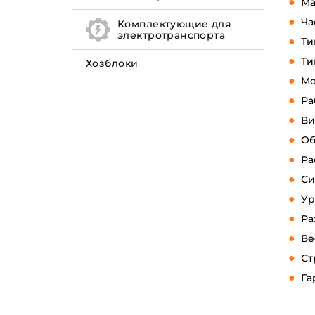
Ма
Ча
Комплектующие для
электротранспорта
Ти
Ти
Хозблоки
Мо
Ра
Ви
Об
Ра
Си
Ур
Ра
Ве
Ст
Га