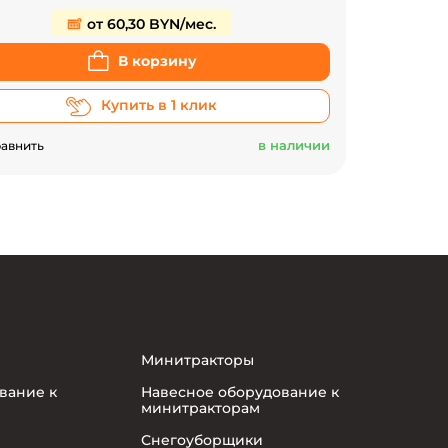
от 60,30 BYN/мес.
В корзину
Купить в 1 клик
в наличии
авнить
Минитракторы
вание к
Навесное оборудование к
минитракторам
Снегоуборщики