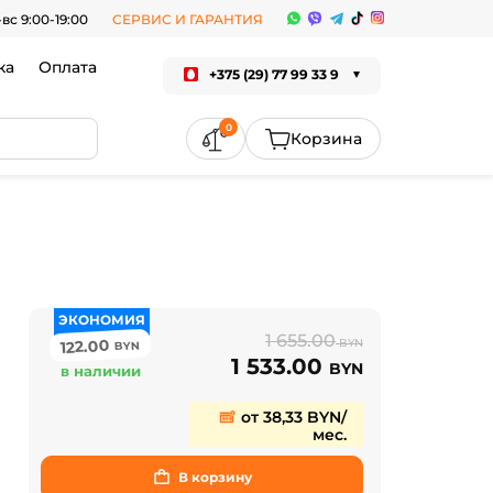
-вс 9:00-19:00
СЕРВИС И ГАРАНТИЯ
ка
Оплата
+375 (29) 77 99 33 9
0
ЭКОНОМИЯ
1 655.00
122.00
BYN
BYN
1 533.00
BYN
в наличии
от 38,33 BYN/
мес.
В корзину