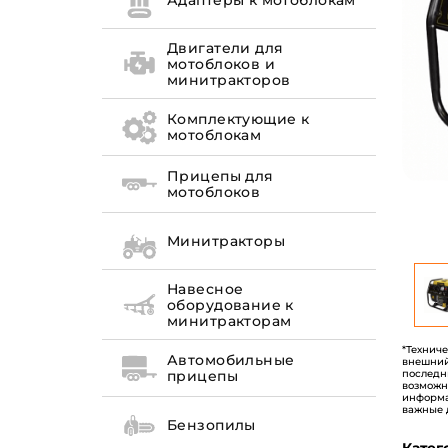
Адаптеры к мотоблокам
Двигатели для
мотоблоков и
минитракторов
Комплектующие к
мотоблокам
Прицепы для
мотоблоков
Минитракторы
Навесное
оборудование к
минитракторам
*Технич
Автомобильные
внешний
последн
прицепы
возможн
информа
важные 
Бензопилы