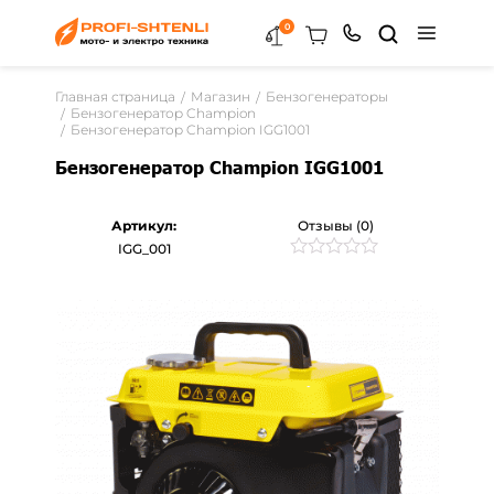
0
Главная страница
Магазин
Бензогенераторы
Бензогенератор Champion
Бензогенератор Champion IGG1001
Бензогенератор Champion IGG1001
Артикул:
Отзывы (0)
IGG_001
Рейтинг
0
0
из
5
на
основе
опроса
пользователей