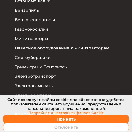
Бетономешалки
Бензопилы
Бензогенераторы
Газонокосилки
Минитракторы
Навесное оборудование к минитракторам
Снегоуборщики
Триммеры и Бензокосы
Электротранспорт
Электросамокаты
Электроскутеры
Cайт использует файлы cookie для обеспечения удобства
пользователей сайта, его улучшения, предоставления
Электровелосипеды
персонализированных рекомендаций.
Подробнее о настройках
файлов Cookie
Комплектующие для электротранспорта
Принять
Отклонить