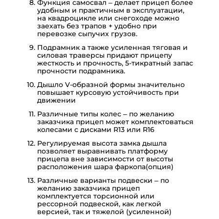
Функция самосвал – делает прицеп более
удобным и практичным в эксплуатации,
на квадроцикле или снегоходе можно
заехать без трапов + удобно при
перевозке сыпучих грузов.
Подрамник а также усиленная тяговая и
силовая траверсы придают прицепу
жесткость и прочность, 5-тикратный запас
прочности подрамника.
Дышло V-образной формы значительно
повышает курсовую устойчивость при
движении
Различные типы колес – по желанию
заказчика прицеп может комплектоваться
колесами с дисками R13 или R16
Регулируемая высота замка дышла
позволяет выравнивать платформу
прицепа вне зависимости от высоты
расположения шара фаркопа(опция)
Различные варианты подвески – по
желанию заказчика прицеп
комплектуется торсионной или
рессорной подвеской, как легкой
версией, так и тяжелой (усиленной)