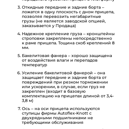
Откидные передние и задние борта –
ложатся в одну плоскость с дном прицепа,
позволяя перевозить негабаритные
грузы (не является заводской опцией,
заказывается у Продаца)
Надежное крепление груза – кронштейны
строповки закреплены непосредственно
к раме прицепа. Тощина скоб креплений 8
мм.
Бакелитовая фанера – хорошо защищена
от воздействия влаги и перепадов
температур
Усиление бакелитовой фанерой – она
защищает передние и задние борта от
повреждений при резком торможении
или ускорении, в случае, если груз не
закреплен (входит в базовую
комплектацию на прицепах длиной от 3,4-
3,8 м)
Ось – на оси прицепа используются
ступицы фирмы Autoflex-Knott с
двухрядными подшипниками не
требующими обслуживания