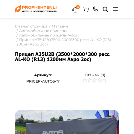
0
Главная страница
Магазин
Автомобильные прицепы
Автомобильные прицепы Avtos
Прицеп A35U2B (3500*2000*300 ресс. AL-KO (R13)
1200мм Аэро 2ос)
Прицеп A35U2B (3500*2000*300 ресс.
AL-KO (R13) 1200мм Аэро 2ос)
Артикул:
Отзывы (0)
PRICEP-AUTOS-17
Рейтинг
0
0
из
5
на
основе
опроса
пользователей