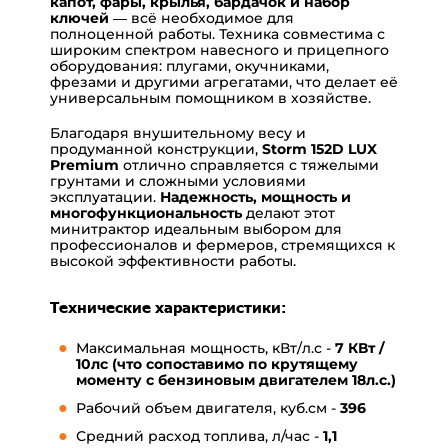
капот, фары, крылья, бардачок и набор
ключей
— всё необходимое для
полноценной работы. Техника совместима с
широким спектром навесного и прицепного
оборудования: плугами, окучниками,
фрезами и другими агрегатами, что делает её
универсальным помощником в хозяйстве.
Благодаря внушительному весу и
продуманной конструкции,
Storm 152D LUX
Premium
отлично справляется с тяжелыми
грунтами и сложными условиями
эксплуатации.
Надежность, мощность и
многофункциональность
делают этот
минитрактор идеальным выбором для
профессионалов и фермеров, стремящихся к
высокой эффективности работы.
Технические характеристики:
Максимальная мощность, кВт/л.с -
7 КВт /
10лс (что сопоставимо по крутящему
моменту с бензиновым двигателем 18л.с.)
Рабочий объем двигателя, куб.см -
396
Средний расход топлива, л/час -
1,1