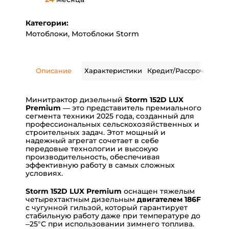
Категории:
Мотоблоки
,
Мотоблоки Storm
Описание
Характеристики
Кредит/Рассрочка
Дос
Минитрактор дизельный
Storm 152D LUX
Premium
— это представитель премиального
сегмента техники 2025 года, созданный для
профессиональных сельскохозяйственных и
строительных задач. Этот мощный и
надежный агрегат сочетает в себе
передовые технологии и высокую
производительность, обеспечивая
эффективную работу в самых сложных
условиях.
Storm 152D LUX Premium
оснащен тяжелым
четырехтактным дизельным
двигателем 186F
с чугунной гильзой, который гарантирует
стабильную работу даже при температуре до
–25°C при использовании зимнего топлива.