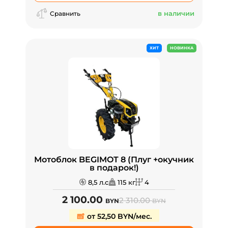
в наличии
Сравнить
ХИТ
НОВИНКА
Мотоблок BEGIMOT 8 (Плуг +окучник
в подарок!)
8,5 л.с
115 кг
4
2 100.00
2 310.00
BYN
BYN
от 52,50 BYN/мес.