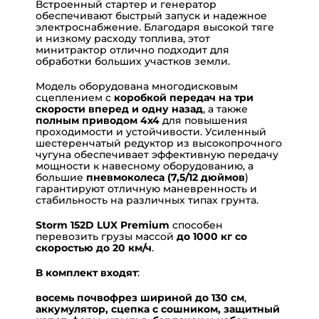
Встроенный стартер и генератор
обеспечивают быстрый запуск и надежное
электроснабжение. Благодаря высокой тяге
и низкому расходу топлива, этот
минитрактор отлично подходит для
обработки больших участков земли.
Модель оборудована многодисковым
сцеплением с
коробкой передач на три
скорости вперед и одну назад
, а также
полным приводом 4х4
для повышения
проходимости и устойчивости. Усиленный
шестеренчатый редуктор из высокопрочного
чугуна обеспечивает эффективную передачу
мощности к навесному оборудованию, а
большие
пневмоколеса (7,5/12 дюймов
)
гарантируют отличную маневренность и
стабильность на различных типах грунта.
Storm 152D LUX Premium
способен
перевозить грузы массой
до 1000 кг со
скоростью до 20 км/ч
.
В комплект входят
:
восемь почвофрез шириной до 130 см
,
аккумулятор, сцепка с сошником, защитный