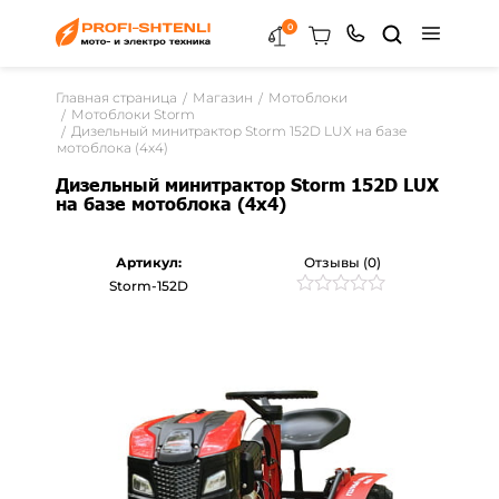
0
Главная страница
Магазин
Мотоблоки
Мотоблоки Storm
Дизельный минитрактор Storm 152D LUX на базе
мотоблока (4x4)
Дизельный минитрактор Storm 152D LUX
на базе мотоблока (4x4)
Артикул:
Отзывы (0)
Storm-152D
Рейтинг
0
0
из
5
на
основе
опроса
пользователей