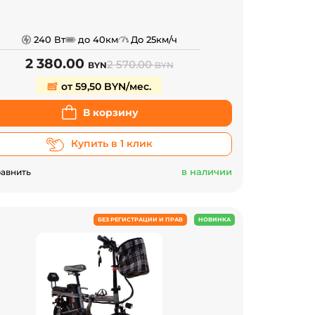
240 Вт
до 40км
До 25км/ч
2 380.00
2 570.00
BYN
BYN
от 59,50 BYN/мес.
В корзину
Купить в 1 клик
в наличии
авнить
БЕЗ РЕГИСТРАЦИИ И ПРАВ
НОВИНКА