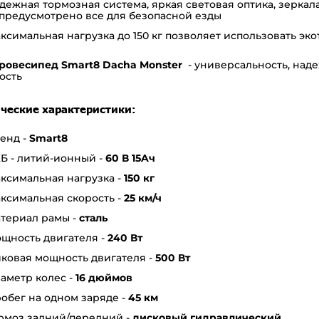
дежная тормозная система, яркая световая оптика, зеркал
предусмотрено все для безопасной езды
ксимальная нагрузка до 150 кг позволяет использовать эк
ровесипед Smart8 Dacha Monster
- универсальность, наде
ость
ческие характеристики:
енд -
Smart8
Б - литий-ионный -
60
В 15Aч
ксимальная нагрузка -
150 кг
ксимальная скорость -
25 км/ч
териал рамы -
сталь
щность двигателя -
240 Вт
ковая мощность двигателя -
500
Вт
аметр колес -
16
дюймов
обег на одном заряде -
45 км
рмоз задний/передний -
дисковый гидравлический