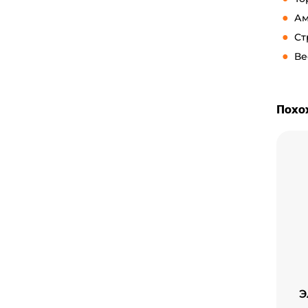
Ам
Ст
Ве
Похо
Э