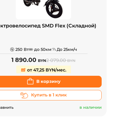
ктровелосипед SMD Flex (Складной)
250 Вт
до 50км
До 25км/ч
1 890.00
2 079.00
BYN
BYN
от 47,25 BYN/мес.
В корзину
Купить в 1 клик
в наличии
авнить