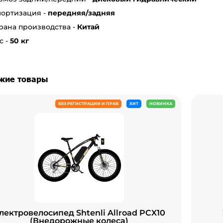
ортизация -
передняя/задняя
рана производства -
Китай
с -
50
кг
жие товары
БЕЗ РЕГИСТРАЦИИ И ПРАВ
ХИТ
НОВИНКА
лектровелосипед Shtenli Allroad PCX10
(Внедорожные колеса)