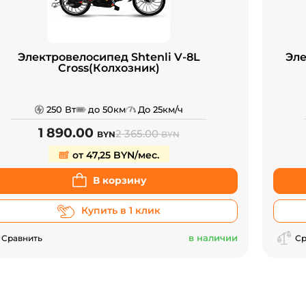
Электровелосипед Shtenli V-8L
Эле
Cross(Колхозник)
250 Вт
до 50км
До 25км/ч
1 890.00
2 365.00
BYN
BYN
от 47,25 BYN/мес.
В корзину
Купить в 1 клик
в наличии
Сравнить
Ср