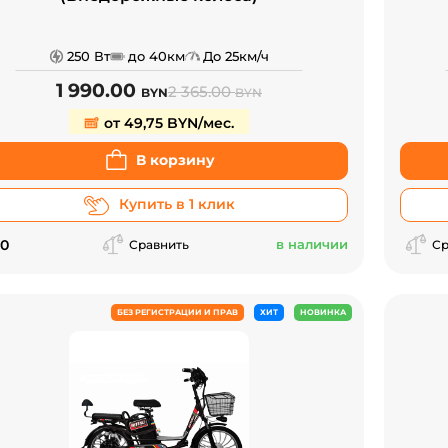
250 Вт
до 40км
До 25км/ч
1 990.00
2 365.00
BYN
BYN
от 49,75 BYN/мес.
В корзину
Купить в 1 клик
.0
в наличии
Сравнить
Ср
БЕЗ РЕГИСТРАЦИИ И ПРАВ
ХИТ
НОВИНКА