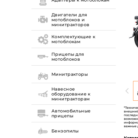
Адаптеры к мотоблокам
Двигатели для
мотоблоков и
минитракторов
Комплектующие к
мотоблокам
Прицепы для
мотоблоков
Минитракторы
Навесное
оборудование к
минитракторам
*Технич
Автомобильные
внешний
последн
прицепы
возможн
информа
важные 
Бензопилы