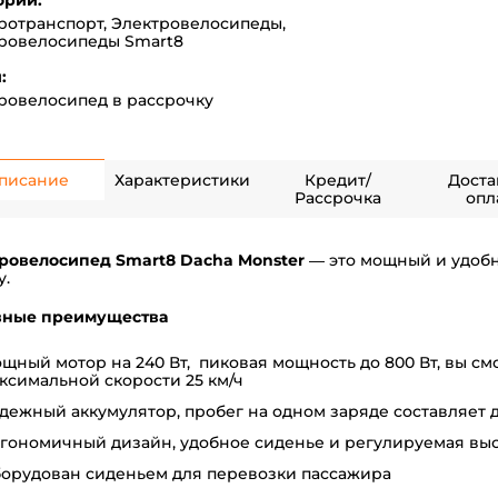
ории:
ротранспорт
,
Электровелосипеды
,
ровелосипеды Smart8
:
ровелосипед в рассрочку
писание
Характеристики
Кредит/
Доста
Рассрочка
опл
ровелосипед Smart8 Dacha Monster
— это мощный и удобн
у.
вные преимущества
щный мотор на 240 Вт, пиковая мощность до 800 Вт, вы см
ксимальной скорости 25 км/ч
дежный аккумулятор, пробег на одном заряде составляет д
гономичный дизайн, удобное сиденье и регулируемая выс
орудован сиденьем для перевозки пассажира