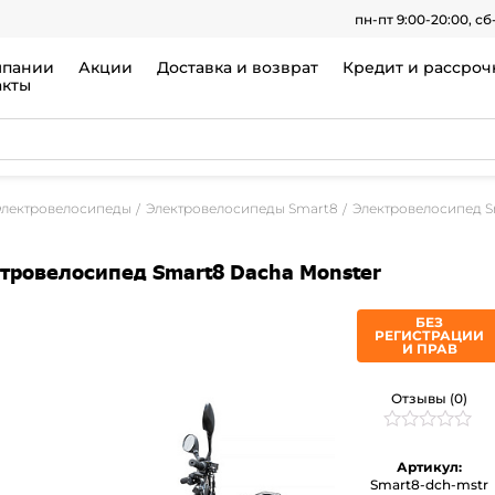
пн-пт 9:00-20:00, сб
мпании
Акции
Доставка и возврат
Кредит и рассроч
акты
Электровелосипеды
Электровелосипеды Smart8
Электровелосипед S
тровелосипед Smart8 Dacha Monster
БЕЗ
РЕГИСТРАЦИИ
И ПРАВ
Отзывы (0)
Рейтинг
0
0
Артикул:
из
Smart8-dch-mstr
5