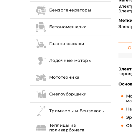
Катег
Элект
Бензогенераторы
Элект
Метки
Элект
Бетономешалки
Газонокосилки
О
Лодочные моторы
Элект
город
Мототехника
Осно
Снегоуборщики
Мо
ма
На
Триммеры и Бензокосы
Эр
Теплицы из
Об
поликарбоната