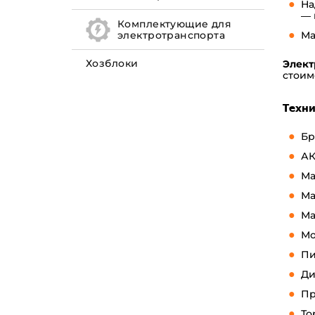
На
— 
Комплектующие для
Ма
электротранспорта
Хозблоки
Элект
стоим
Техни
Бр
АК
Ма
Ма
Ма
Мо
Пи
Ди
Пр
То