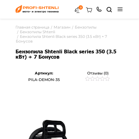
0
Главная страница
Магазин
Бензопилы
Бензопилы Shtenli
Бензопила Shtenli Black series 350 (3.5 кВт) + 7
Бонусов
Бензопила Shtenli Black series 350 (3.5
кВт) + 7 Бонусов
Артикул:
Отзывы (0)
PILA-DEMON-35
Рейтинг
0
0
из
5
на
основе
опроса
пользователей