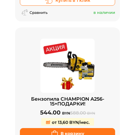
Купить в 1 клик
в наличии
Сравнить
Бензопила CHAMPION А256-
15+ПОДАРКИ!
544.00
588.00
BYN
BYN
от 13,60 BYN/мес.
В корзину