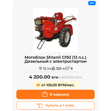
ХИТ
Мотоблок Shtenli G192 (12 л.с.)
Дизельный с электростартом
12 л.с
320 кг
8
4 200.00
4 620.00
BYN
BYN
от 105,00 BYN/мес.
В корзину
Купить в 1 клик