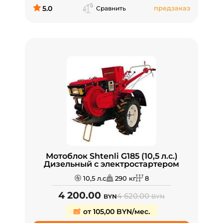
5.0
предзаказ
Сравнить
Мотоблок Shtenli G185 (10,5 л.с.)
Дизельный с электростартером
10,5 л.с
290 кг
8
4 200.00
4 620.00
BYN
BYN
от 105,00 BYN/мес.