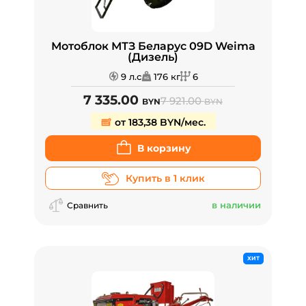
Мотоблок МТЗ Беларус 09D Weima
(Дизель)
9 л.с
176 кг
6
7 335.00
7 921.00
BYN
BYN
от 183,38 BYN/мес.
В корзину
Купить в 1 клик
в наличии
Сравнить
ХИТ